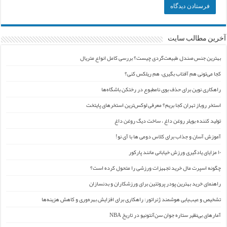
آخرین مطالب سایت
بهترین جنس صندل طبیعت‌گردی چیست؟ بررسی کامل انواع متریال
کجا می‌تونی هم آفتاب بگیری، هم ریلکس کنی؟
راهکاری نوین برای حذف بوی نامطبوع در رختکن باشگاه‌ها
استخر روباز تهران کجا بریم؟ معرفی لوکس‌ترین استخرهای پایتخت
تولید کننده بویلر روغن داغ ، ساخت دیگ روغن داغ
آموزش آسان و جذاب برای کلاس دومی ها با آی نو!
۱۰ مزایای یادگیری ورزش خیابانی مانند پارکور
چگونه اسپرت مال خرید تجهیزات ورزشی را متحول کرده است؟
راهنمای خرید بهترین پودر پروتئین برای ورزشکاران و بدنسازان
تشخیص و عیب‌یابی هوشمند ژنراتور: راهکاری برای افزایش بهره‌وری و کاهش هزینه‌ها
آمارهای بی‌نظیر ستاره جوان سن‌آنتونیو در تاریخ NBA