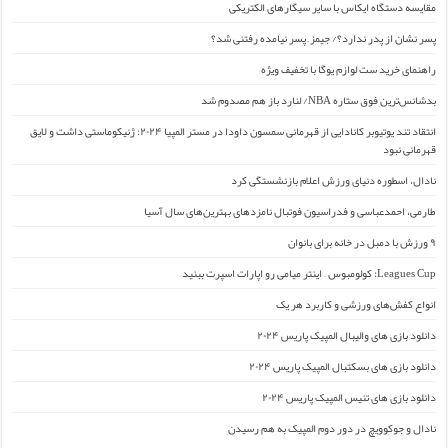
مقایسه دستگاه ایکاس با سایر سیگارهای الکتریکی
پسر نشان از پدر ندارد؟/ جیمز ِ پسر نیامده رفتنی شد؟
راهنمای خرید ست لوازم یوگا با تخفیف ویژه
بدشانس‌ترین فوق ستاره NBA/ لنارد باز هم مصدوم شد
انتقاد تند یوتیوبر کانادایی از قهرمانی سمسون داودا در مستر المپیا ۲۰۲۴: ژنیکوماستی داشت و لایق
قهرمانی نبود
نادال، اسطوره دنیای ورزش اعلام بازنشستگی کرد
طارمی، احمدعباسی و فدراسیون فوتبال نامزدهای بهترین‌های سال آسیا
۹ ورزش با دمبل در خانه برای بانوان
Leagues Cup: کولومبوس – اینتر میامی رو اپارات اسپرت ببنید
انواع کفش‌های ورزشی و کاربرد هر یک
دانلود بازی های والیبال المپیک پاریس ۲۰۲۴
دانلود بازی های بسکتبال المپیک پاریس ۲۰۲۴
دانلود بازی های تنیس المپیک پاریس ۲۰۲۴
نادال و جوکوویچ در دور دوم المپیک به هم رسیدن