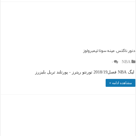
دنور ناگتس – مینه سوتا تیمبرولوز
۰
NBA
لیگ NBA فصل2018/19 تورنتو رپترز - پورتلند تریل بلیزرز
مشاهده ادامه »