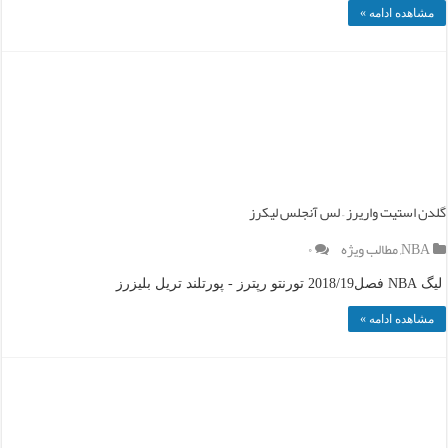
مشاهده ادامه »
گلدن استیت واریرز – لس آنجلس لیکرز
NBA
,
مطالب ویژه
۰
لیگ NBA فصل2018/19 تورنتو رپترز - پورتلند تریل بلیزرز
مشاهده ادامه »