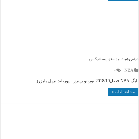
میامی هیت – بوستون سلتیکس
۰
NBA
لیگ NBA فصل2018/19 تورنتو رپترز - پورتلند تریل بلیزرز
مشاهده ادامه »