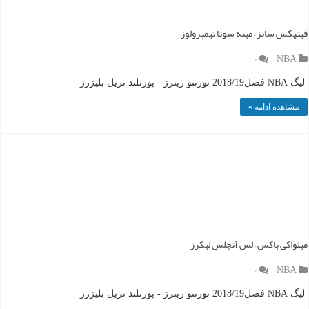
فینیکس سانز – مینه سوتا تیمبرولوز
۰
NBA
لیگ NBA فصل2018/19 تورنتو رپترز - پورتلند تریل بلیزرز
مشاهده ادامه »
میلواکی باکس – لس آنجلس لیکرز
۰
NBA
لیگ NBA فصل2018/19 تورنتو رپترز - پورتلند تریل بلیزرز