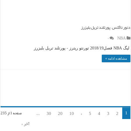
دنور ناگتس – پورتلند تریل بلیزرز
۰
NBA
لیگ NBA فصل2018/19 تورنتو رپترز - پورتلند تریل بلیزرز
مشاهده ادامه »
1
...
30
20
10
»
5
4
3
2
صفحه 1 از 235
آخر »