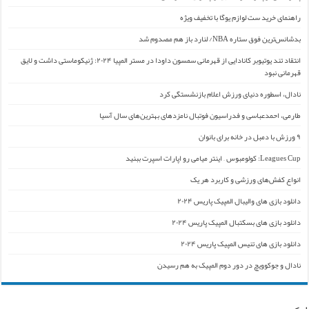
راهنمای خرید ست لوازم یوگا با تخفیف ویژه
بدشانس‌ترین فوق ستاره NBA/ لنارد باز هم مصدوم شد
انتقاد تند یوتیوبر کانادایی از قهرمانی سمسون داودا در مستر المپیا ۲۰۲۴: ژنیکوماستی داشت و لایق
قهرمانی نبود
نادال، اسطوره دنیای ورزش اعلام بازنشستگی کرد
طارمی، احمدعباسی و فدراسیون فوتبال نامزدهای بهترین‌های سال آسیا
۹ ورزش با دمبل در خانه برای بانوان
Leagues Cup: کولومبوس – اینتر میامی رو اپارات اسپرت ببنید
انواع کفش‌های ورزشی و کاربرد هر یک
دانلود بازی های والیبال المپیک پاریس ۲۰۲۴
دانلود بازی های بسکتبال المپیک پاریس ۲۰۲۴
دانلود بازی های تنیس المپیک پاریس ۲۰۲۴
نادال و جوکوویچ در دور دوم المپیک به هم رسیدن