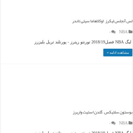
لس آنجلس لیکرز – اوکلاهاما سیتی تاندر
۰
NBA
لیگ NBA فصل2018/19 تورنتو رپترز - پورتلند تریل بلیزرز
مشاهده ادامه »
بوستون سلتیکس – گلدن استیت واریرز
۰
NBA