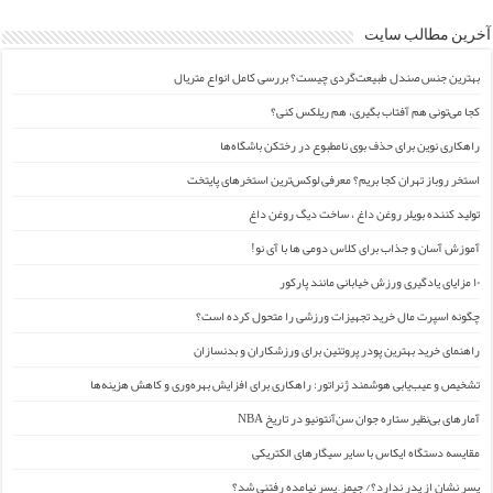
آخرین مطالب سایت
بهترین جنس صندل طبیعت‌گردی چیست؟ بررسی کامل انواع متریال
کجا می‌تونی هم آفتاب بگیری، هم ریلکس کنی؟
راهکاری نوین برای حذف بوی نامطبوع در رختکن باشگاه‌ها
استخر روباز تهران کجا بریم؟ معرفی لوکس‌ترین استخرهای پایتخت
تولید کننده بویلر روغن داغ ، ساخت دیگ روغن داغ
آموزش آسان و جذاب برای کلاس دومی ها با آی نو!
۱۰ مزایای یادگیری ورزش خیابانی مانند پارکور
چگونه اسپرت مال خرید تجهیزات ورزشی را متحول کرده است؟
راهنمای خرید بهترین پودر پروتئین برای ورزشکاران و بدنسازان
تشخیص و عیب‌یابی هوشمند ژنراتور: راهکاری برای افزایش بهره‌وری و کاهش هزینه‌ها
آمارهای بی‌نظیر ستاره جوان سن‌آنتونیو در تاریخ NBA
مقایسه دستگاه ایکاس با سایر سیگارهای الکتریکی
پسر نشان از پدر ندارد؟/ جیمز ِ پسر نیامده رفتنی شد؟