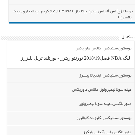
نوستالژی| لس آنجلس لیکرز – یوتا جاز ۱۹۸۴(۴۵ امتیاز کریم عبدالجبار و مجیک
جانسون)
نوستالژی| مسابقه تنیس نواک جوکوویچ – راجر فدرر فینال سینسیناتی ۲۰۱۲
بسکتبال
نوستالژی| بازی منچستریونایتد افسانه ای – لیورپول فینال FA Cup 1996
بوستون سلتیکس – دالاس ماوریکس
نوستالژی| بازی بارسلونا ۵-۰ رئال مادرید ۱۹۹۳/۴
لیگ NBA فصل2018/19 تورنتو رپترز - پورتلند تریل بلیزرز
بوستون سلتیکس – ایندیانا پیسرز
مینه سوتا تیمبرولوز – دالاس ماوریکس
دنور ناگتس – مینه سوتا تیمبرولوز
بوستون سلتیکس – کلیولند کاوالیرز
دنور ناگتس – لس آنجلس لیکرز