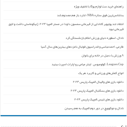
راهنمای خرید ست لوازم یوگا با تخفیف ویژه
بدشانس‌ترین فوق ستاره NBA/ لنارد باز هم مصدوم شد
انتقاد تند یوتیوبر کانادایی از قهرمانی سمسون داودا در مستر المپیا ۲۰۲۴: ژنیکوماستی داشت و لایق
قهرمانی نبود
نادال، اسطوره دنیای ورزش اعلام بازنشستگی کرد
طارمی، احمدعباسی و فدراسیون فوتبال نامزدهای بهترین‌های سال آسیا
۹ ورزش با دمبل در خانه برای بانوان
Leagues Cup: کولومبوس – اینتر میامی رو اپارات اسپرت ببنید
انواع کفش‌های ورزشی و کاربرد هر یک
دانلود بازی های والیبال المپیک پاریس ۲۰۲۴
دانلود بازی های بسکتبال المپیک پاریس ۲۰۲۴
دانلود بازی های تنیس المپیک پاریس ۲۰۲۴
نادال و جوکوویچ در دور دوم المپیک به هم رسیدن