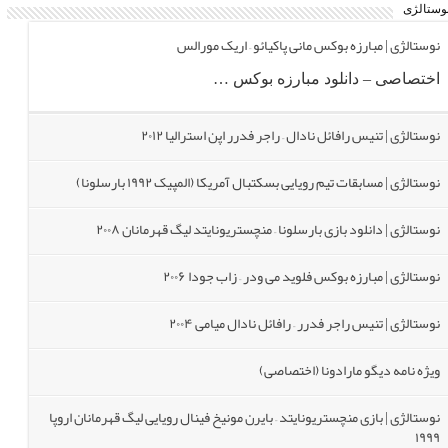
وستالژی
فول مچ تاتنهام ۱-۴ چلسی لیگ برتر انگلیس ۲۰۲۳/۲۴
نوستالژی | مبارزه بوکس مانی پاکیائو – اریک مورالس
اختصاصی – دانلود مبارزه بوکس …
دانلود مراسم FIFA Ballon d’Or توپ طلا ۲۰۲۳
نوستالژی | تنیس رافائل نادال – راجر فدرر اپن استرالیا ۲۰۱۲
فول مچ اینترمیلان ۱-۰ آاس رم سری آ ایتالیا ۲۰۲۳/۲۴
نوستالژی | مسابقات تیم رویایی بسکتبال آمریکا (المپیک ۱۹۹۲ بارسلونا)
فول مچ منچستریونایتد ۰-۳ منچسترسیتی لیگ برتر انگلیس ۲۰۲۳/۲۴
نوستالژی | دانلود بازی بارسلونا – منچستریونایتد لیگ قهرمانان ۲۰۰۸
نوستالژی | مبارزه بوکس فلوید می ودر – زاب جودا ۲۰۰۶
نوستالژی | تنیس راجر فدرر – رافائل نادال میامی ۲۰۰۴
ویژه نامه دیگو مارادونا (اختصاصی)
نوستالژی | بازی منچستریونایتد – بایرن مونیخ فینال رویایی لیگ قهرمانان اروپا
۱۹۹۹