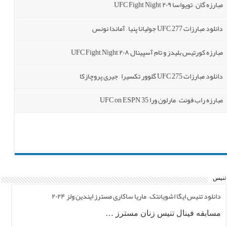
مبارزه گان – تویواسا ۲۰۹ UFC Fight Night
دانلود مبارزات UFC 277 جولیانا پنیا – آماندا نونس
مبارزه کورتیس بلیدز و تام آسپینال ۲۰۸ UFC Fight Night
دانلود مبارزات UFC 275 گلوور تکسیرا – جیری پروچازکا
مبارزه راب فونت – مارلون ورا UFC on ESPN 35
تنیس
دانلود تنیس ایگا اشویانتک – ماریا ساکاری مسترز ایندین ولز ۲۰۲۴
مسابقه فینال تنیس زنان مسترز …