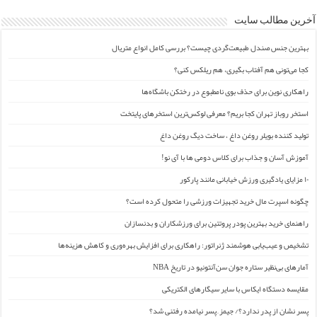
آخرین مطالب سایت
بهترین جنس صندل طبیعت‌گردی چیست؟ بررسی کامل انواع متریال
کجا می‌تونی هم آفتاب بگیری، هم ریلکس کنی؟
راهکاری نوین برای حذف بوی نامطبوع در رختکن باشگاه‌ها
استخر روباز تهران کجا بریم؟ معرفی لوکس‌ترین استخرهای پایتخت
تولید کننده بویلر روغن داغ ، ساخت دیگ روغن داغ
آموزش آسان و جذاب برای کلاس دومی ها با آی نو!
۱۰ مزایای یادگیری ورزش خیابانی مانند پارکور
چگونه اسپرت مال خرید تجهیزات ورزشی را متحول کرده است؟
راهنمای خرید بهترین پودر پروتئین برای ورزشکاران و بدنسازان
تشخیص و عیب‌یابی هوشمند ژنراتور: راهکاری برای افزایش بهره‌وری و کاهش هزینه‌ها
آمارهای بی‌نظیر ستاره جوان سن‌آنتونیو در تاریخ NBA
مقایسه دستگاه ایکاس با سایر سیگارهای الکتریکی
پسر نشان از پدر ندارد؟/ جیمز ِ پسر نیامده رفتنی شد؟