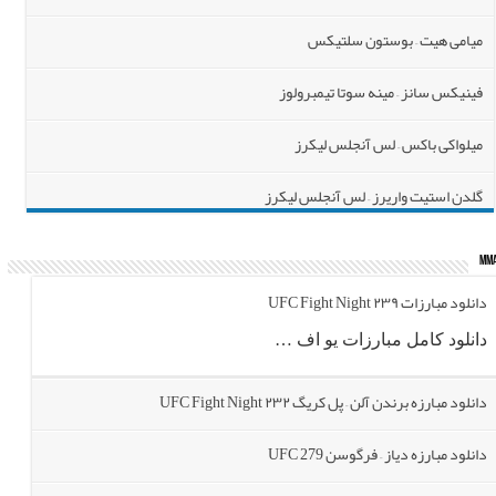
میامی هیت – بوستون سلتیکس
فینیکس سانز – مینه سوتا تیمبرولوز
میلواکی باکس – لس آنجلس لیکرز
گلدن استیت واریرز – لس آنجلس لیکرز
MM
دانلود مبارزات ۲۳۹ UFC Fight Night
دانلود کامل مبارزات یو اف …
دانلود مبارزه برندن آلن – پل کریگ ۲۳۲ UFC Fight Night
دانلود مبارزه دیاز – فرگوسن UFC 279