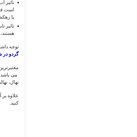
تأثیر آ
است فقی
یا زهکش
تاثیر ت
هستند، 
توجه داشت
گردو در ش
معتبرترین
می باشد.
نهال، نها
علاوه بر آ
کنید.