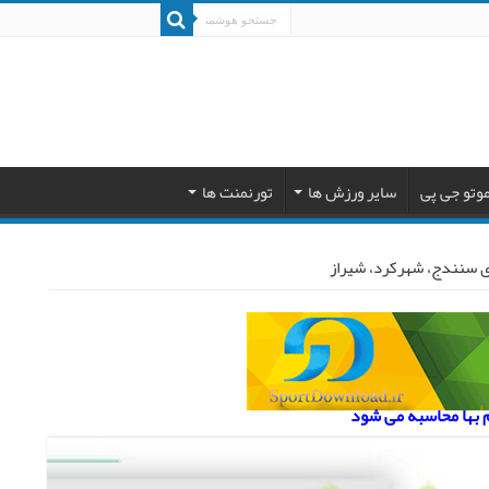
وتو جی پی
سایر ورزش ها
تورنمنت ها
ی سنندج، شهرکرد، شیراز
م بها محاسبه می شود