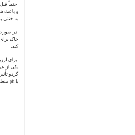
حتماً قبل
به خنثی ب
کند.
یکی از عو
گردو تأثی
با ph منطقه مشورت کنید.