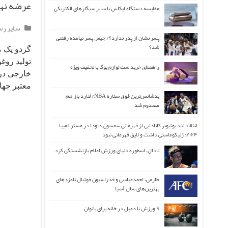
عرضه نها
مقایسه دستگاه ایکاس با سایر سیگارهای الکتریکی
سایر رس
پسر نشان از پدر ندارد؟/ جیمز ِ پسر نیامده رفتنی
شد؟
گردو یک م
تولید روغ
راهنمای خرید ست لوازم یوگا با تخفیف ویژه
خارجی درآ
معتبر جها
بدشانس‌ترین فوق ستاره NBA/ لنارد باز هم
مصدوم شد
انتقاد تند یوتیوبر کانادایی از قهرمانی سمسون داودا در مستر المپیا
۲۰۲۴: ژنیکوماستی داشت و لایق قهرمانی نبود
نادال، اسطوره دنیای ورزش اعلام بازنشستگی کرد
طارمی، احمدعباسی و فدراسیون فوتبال نامزدهای
بهترین‌های سال آسیا
۹ ورزش با دمبل در خانه برای بانوان