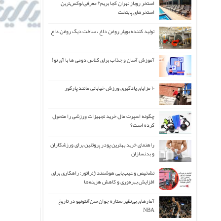
استخر روباز تهران کجا بریم؟ معرفی لوکس‌ترین
استخرهای پایتخت
تولید کننده بویلر روغن داغ ، ساخت دیگ روغن داغ
آموزش آسان و جذاب برای کلاس دومی ها با آی نو!
۱۰ مزایای یادگیری ورزش خیابانی مانند پارکور
چگونه اسپرت مال خرید تجهیزات ورزشی را متحول
کرده است؟
راهنمای خرید بهترین پودر پروتئین برای ورزشکاران
و بدنسازان
تشخیص و عیب‌یابی هوشمند ژنراتور: راهکاری برای
افزایش بهره‌وری و کاهش هزینه‌ها
آمارهای بی‌نظیر ستاره جوان سن‌آنتونیو در تاریخ
NBA