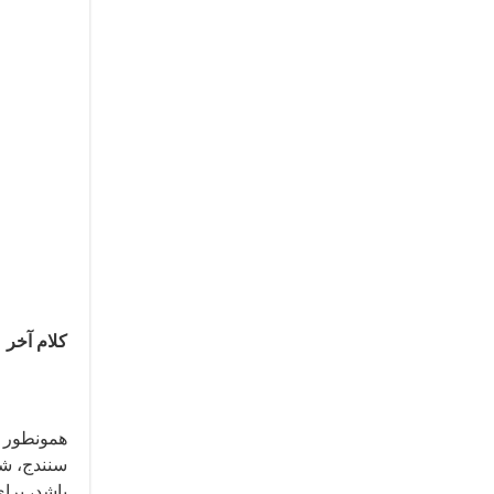
کلام آخر
همونطور ک
سنندج، شه
باشد، برا