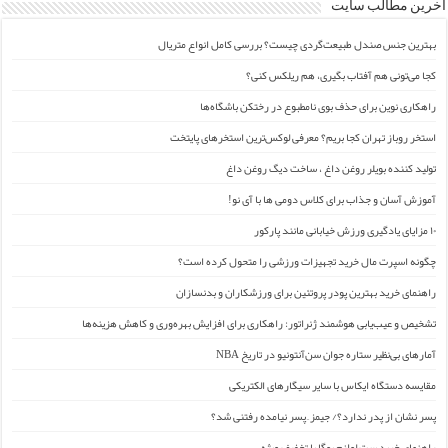
آخرین مطالب سایت
بهترین جنس صندل طبیعت‌گردی چیست؟ بررسی کامل انواع متریال
کجا می‌تونی هم آفتاب بگیری، هم ریلکس کنی؟
راهکاری نوین برای حذف بوی نامطبوع در رختکن باشگاه‌ها
استخر روباز تهران کجا بریم؟ معرفی لوکس‌ترین استخرهای پایتخت
تولید کننده بویلر روغن داغ ، ساخت دیگ روغن داغ
آموزش آسان و جذاب برای کلاس دومی ها با آی نو!
۱۰ مزایای یادگیری ورزش خیابانی مانند پارکور
چگونه اسپرت مال خرید تجهیزات ورزشی را متحول کرده است؟
راهنمای خرید بهترین پودر پروتئین برای ورزشکاران و بدنسازان
تشخیص و عیب‌یابی هوشمند ژنراتور: راهکاری برای افزایش بهره‌وری و کاهش هزینه‌ها
آمارهای بی‌نظیر ستاره جوان سن‌آنتونیو در تاریخ NBA
مقایسه دستگاه ایکاس با سایر سیگارهای الکتریکی
پسر نشان از پدر ندارد؟/ جیمز ِ پسر نیامده رفتنی شد؟
راهنمای خرید ست لوازم یوگا با تخفیف ویژه