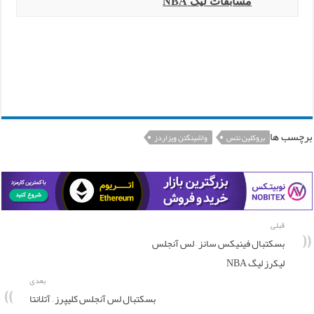
مسابقات لیگ NBA
برچسب ها
بروکلین نتس
واشینگتن ویزاردز
قبلی
بسکتبال فینیکس سانز – لس آنجلس
لیکرز لیگ NBA
بعدی
بسکتبال لس آنجلس کلیپرز – آتلانتا