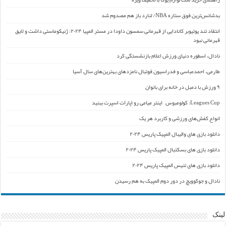
بدشانس‌ترین فوق ستاره NBA/ لنارد باز هم مصدوم شد
انتقاد تند یوتیوبر کانادایی از قهرمانی سمسون داودا در مستر المپیا ۲۰۲۴: ژنیکوماستی داشت و لایق
قهرمانی نبود
نادال، اسطوره دنیای ورزش اعلام بازنشستگی کرد
طارمی، احمدعباسی و فدراسیون فوتبال نامزدهای بهترین‌های سال آسیا
۹ ورزش با دمبل در خانه برای بانوان
Leagues Cup: کولومبوس – اینتر میامی رو اپارات اسپرت ببنید
انواع کفش‌های ورزشی و کاربرد هر یک
دانلود بازی های والیبال المپیک پاریس ۲۰۲۴
دانلود بازی های بسکتبال المپیک پاریس ۲۰۲۴
دانلود بازی های تنیس المپیک پاریس ۲۰۲۴
نادال و جوکوویچ در دور دوم المپیک به هم رسیدن
لینک