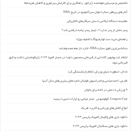
تشخیص و عیب‌یابی هوشمند ژنراتور: راهکاری برای افزایش بهره‌وری و کاهش هزینه‌ها
آمارهای بی‌نظیر ستاره جوان سن‌آنتونیو در تاریخ NBA
مقایسه دستگاه ایکاس با سایر سیگارهای الکتریکی
پسر نشان از پدر ندارد؟/ جیمز ِ پسر نیامده رفتنی شد؟
راهنمای خرید ست لوازم یوگا با تخفیف ویژه
بدشانس‌ترین فوق ستاره NBA/ لنارد باز هم مصدوم شد
انتقاد تند یوتیوبر کانادایی از قهرمانی سمسون داودا در مستر المپیا ۲۰۲۴: ژنیکوماستی داشت و لایق
قهرمانی نبود
نادال، اسطوره دنیای ورزش اعلام بازنشستگی کرد
طارمی، احمدعباسی و فدراسیون فوتبال نامزدهای بهترین‌های سال آسیا
۹ ورزش با دمبل در خانه برای بانوان
Leagues Cup: کولومبوس – اینتر میامی رو اپارات اسپرت ببنید
انواع کفش‌های ورزشی و کاربرد هر یک
دانلود بازی های والیبال المپیک پاریس ۲۰۲۴
دانلود بازی های بسکتبال المپیک پاریس ۲۰۲۴