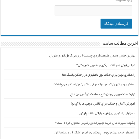
آخرین مطالب سایت
بهترین جنس صندل طبیعت‌گردی چیست؟ بررسی کامل انواع متریال
کجا می‌تونی هم آفتاب بگیری، هم ریلکس کنی؟
راهکاری نوین برای حذف بوی نامطبوع در رختکن باشگاه‌ها
استخر روباز تهران کجا بریم؟ معرفی لوکس‌ترین استخرهای پایتخت
تولید کننده بویلر روغن داغ ، ساخت دیگ روغن داغ
آموزش آسان و جذاب برای کلاس دومی ها با آی نو!
۱۰ مزایای یادگیری ورزش خیابانی مانند پارکور
چگونه اسپرت مال خرید تجهیزات ورزشی را متحول کرده است؟
راهنمای خرید بهترین پودر پروتئین برای ورزشکاران و بدنسازان