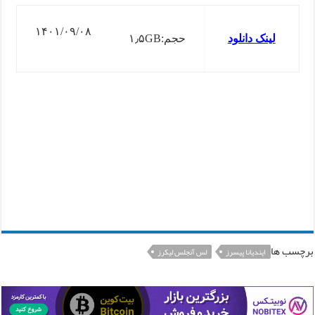
۱۴۰۱/۰۹/۰۸
لینک دانلود
حجم:۱٫۵GB
برچسب ها
ایندیانا پیسرز
لس آنجلس لیکرز