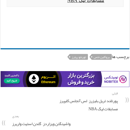
مسابقات لیگ NBA
برچسب ها
بروکلین نتس
تورنتو رپترز
قبلی
پورتلند تریل بلیزرز – لس آنجلس کلیپرز
مسابقات لیگ NBA
بعدی
واشینگتن ویزاردز – گلدن استیت واریرز