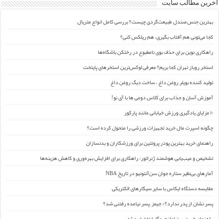
آخرین مطالب سایت
بهترین جنس صندل طبیعت‌گردی چیست؟ بررسی کامل انواع متریال
کجا می‌تونی هم آفتاب بگیری، هم ریلکس کنی؟
راهکاری نوین برای حذف بوی نامطبوع در رختکن باشگاه‌ها
استخر روباز تهران کجا بریم؟ معرفی لوکس‌ترین استخرهای پایتخت
تولید کننده بویلر روغن داغ ، ساخت دیگ روغن داغ
آموزش آسان و جذاب برای کلاس دومی ها با آی نو!
۱۰ مزایای یادگیری ورزش خیابانی مانند پارکور
چگونه اسپرت مال خرید تجهیزات ورزشی را متحول کرده است؟
راهنمای خرید بهترین پودر پروتئین برای ورزشکاران و بدنسازان
تشخیص و عیب‌یابی هوشمند ژنراتور: راهکاری برای افزایش بهره‌وری و کاهش هزینه‌ها
آمارهای بی‌نظیر ستاره جوان سن‌آنتونیو در تاریخ NBA
مقایسه دستگاه ایکاس با سایر سیگارهای الکتریکی
پسر نشان از پدر ندارد؟/ جیمز ِ پسر نیامده رفتنی شد؟
راهنمای خرید ست لوازم یوگا با تخفیف ویژه