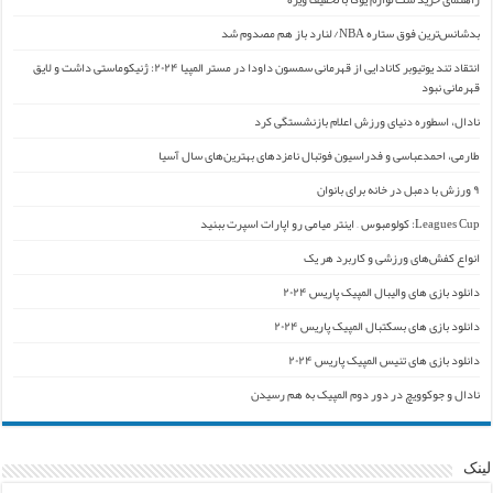
بدشانس‌ترین فوق ستاره NBA/ لنارد باز هم مصدوم شد
انتقاد تند یوتیوبر کانادایی از قهرمانی سمسون داودا در مستر المپیا ۲۰۲۴: ژنیکوماستی داشت و لایق
قهرمانی نبود
نادال، اسطوره دنیای ورزش اعلام بازنشستگی کرد
طارمی، احمدعباسی و فدراسیون فوتبال نامزدهای بهترین‌های سال آسیا
۹ ورزش با دمبل در خانه برای بانوان
Leagues Cup: کولومبوس – اینتر میامی رو اپارات اسپرت ببنید
انواع کفش‌های ورزشی و کاربرد هر یک
دانلود بازی های والیبال المپیک پاریس ۲۰۲۴
دانلود بازی های بسکتبال المپیک پاریس ۲۰۲۴
دانلود بازی های تنیس المپیک پاریس ۲۰۲۴
نادال و جوکوویچ در دور دوم المپیک به هم رسیدن
لینک