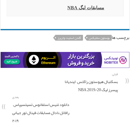
مسابقات لیگ NBA
برچسب ها
بوستون سلتیکس
گلدن استیت واریرز
قبلی
بسکتبال هیوستون راکتس – ایندیانا
پیسرز لیگ NBA 2019/20
بعدی
دانلود تنیس استفانوس تسیتسیپاس –
رافائل نادال مسابقات فینال تور جهانی
۲۰۱۹