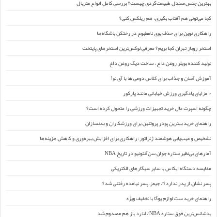
بهترین جنس صندل طبیعت‌گردی چیست؟ بررسی کامل انواع متریال
کجا می‌تونی هم آفتاب بگیری، هم ریلکس کنی؟
راهکاری نوین برای حذف بوی نامطبوع در رختکن باشگاه‌ها
استخر روباز تهران کجا بریم؟ معرفی لوکس‌ترین استخرهای پایتخت
تولید کننده بویلر روغن داغ ، ساخت دیگ روغن داغ
آموزش آسان و جذاب برای کلاس دومی ها با آی نو!
۱۰ مزایای یادگیری ورزش خیابانی مانند پارکور
چگونه اسپرت مال خرید تجهیزات ورزشی را متحول کرده است؟
راهنمای خرید بهترین پودر پروتئین برای ورزشکاران و بدنسازان
تشخیص و عیب‌یابی هوشمند ژنراتور: راهکاری برای افزایش بهره‌وری و کاهش هزینه‌ها
آمارهای بی‌نظیر ستاره جوان سن‌آنتونیو در تاریخ NBA
مقایسه دستگاه ایکاس با سایر سیگارهای الکتریکی
پسر نشان از پدر ندارد؟/ جیمز ِ پسر نیامده رفتنی شد؟
راهنمای خرید ست لوازم یوگا با تخفیف ویژه
بدشانس‌ترین فوق ستاره NBA/ لنارد باز هم مصدوم شد