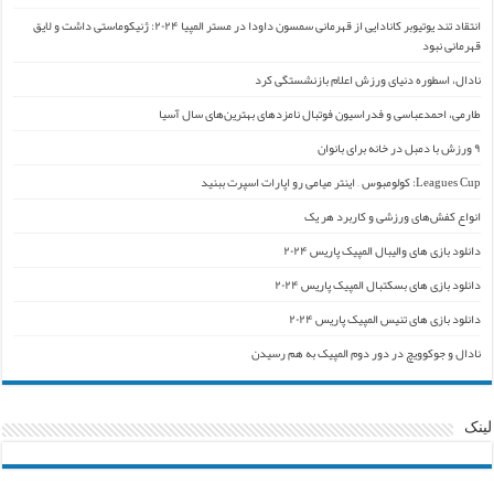
انتقاد تند یوتیوبر کانادایی از قهرمانی سمسون داودا در مستر المپیا ۲۰۲۴: ژنیکوماستی داشت و لایق
قهرمانی نبود
نادال، اسطوره دنیای ورزش اعلام بازنشستگی کرد
طارمی، احمدعباسی و فدراسیون فوتبال نامزدهای بهترین‌های سال آسیا
۹ ورزش با دمبل در خانه برای بانوان
Leagues Cup: کولومبوس – اینتر میامی رو اپارات اسپرت ببنید
انواع کفش‌های ورزشی و کاربرد هر یک
دانلود بازی های والیبال المپیک پاریس ۲۰۲۴
دانلود بازی های بسکتبال المپیک پاریس ۲۰۲۴
دانلود بازی های تنیس المپیک پاریس ۲۰۲۴
نادال و جوکوویچ در دور دوم المپیک به هم رسیدن
لینک