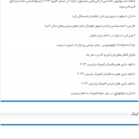
انتقاد تند یوتیوبر کانادایی از قهرمانی سمسون داودا در مستر المپیا ۲۰۲۴: ژنیکوماستی داشت و لایق
قهرمانی نبود
نادال، اسطوره دنیای ورزش اعلام بازنشستگی کرد
طارمی، احمدعباسی و فدراسیون فوتبال نامزدهای بهترین‌های سال آسیا
۹ ورزش با دمبل در خانه برای بانوان
Leagues Cup: کولومبوس – اینتر میامی رو اپارات اسپرت ببنید
انواع کفش‌های ورزشی و کاربرد هر یک
دانلود بازی های والیبال المپیک پاریس ۲۰۲۴
دانلود بازی های بسکتبال المپیک پاریس ۲۰۲۴
دانلود بازی های تنیس المپیک پاریس ۲۰۲۴
نادال و جوکوویچ در دور دوم المپیک به هم رسیدن
لینک