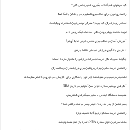
کجا می‌تونی هم آفتاب بگیری، هم ریلکس کنی؟
راهکاری نوین برای حذف بوی نامطبوع در رختکن باشگاه‌ها
استخر روباز تهران کجا بریم؟ معرفی لوکس‌ترین استخرهای پایتخت
تولید کننده بویلر روغن داغ ، ساخت دیگ روغن داغ
آموزش آسان و جذاب برای کلاس دومی ها با آی نو!
۱۰ مزایای یادگیری ورزش خیابانی مانند پارکور
چگونه اسپرت مال خرید تجهیزات ورزشی را متحول کرده است؟
راهنمای خرید بهترین پودر پروتئین برای ورزشکاران و بدنسازان
تشخیص و عیب‌یابی هوشمند ژنراتور: راهکاری برای افزایش بهره‌وری و کاهش هزینه‌ها
آمارهای بی‌نظیر ستاره جوان سن‌آنتونیو در تاریخ NBA
مقایسه دستگاه ایکاس با سایر سیگارهای الکتریکی
پسر نشان از پدر ندارد؟/ جیمز ِ پسر نیامده رفتنی شد؟
راهنمای خرید ست لوازم یوگا با تخفیف ویژه
بدشانس‌ترین فوق ستاره NBA/ لنارد باز هم مصدوم شد