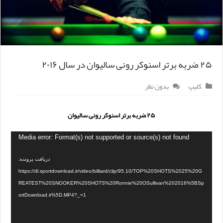
۲۵ ضربه برتر اسنوکر رونی سالیوان در سال ۲۰۱۶
کلیپ
بدون نظر
۲۵ ضربه برتر اسنوکر رونی سالیوان
Media error: Format(s) not supported or source(s) not found
دریافت پرونده:
https://dl.sportdownload.ir/video/billiard/clip/95.10/TOP%20SHOTS%2025%20G
REATEST%20SNOOKER%20SHOTS%20Ronnie%20OSullivan%202016%5BSp
ortDownload.ir%5D.MP4?_=1