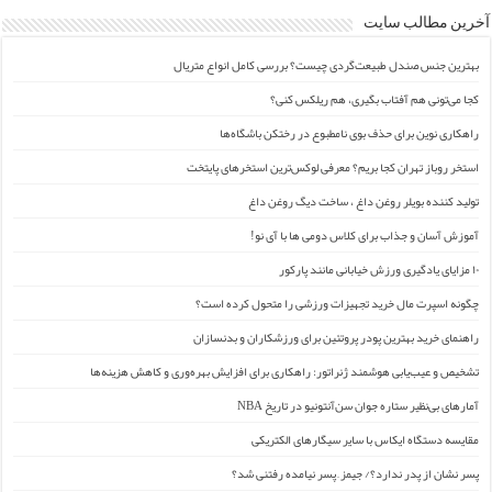
آخرین مطالب سایت
بهترین جنس صندل طبیعت‌گردی چیست؟ بررسی کامل انواع متریال
کجا می‌تونی هم آفتاب بگیری، هم ریلکس کنی؟
راهکاری نوین برای حذف بوی نامطبوع در رختکن باشگاه‌ها
استخر روباز تهران کجا بریم؟ معرفی لوکس‌ترین استخرهای پایتخت
تولید کننده بویلر روغن داغ ، ساخت دیگ روغن داغ
آموزش آسان و جذاب برای کلاس دومی ها با آی نو!
۱۰ مزایای یادگیری ورزش خیابانی مانند پارکور
چگونه اسپرت مال خرید تجهیزات ورزشی را متحول کرده است؟
راهنمای خرید بهترین پودر پروتئین برای ورزشکاران و بدنسازان
تشخیص و عیب‌یابی هوشمند ژنراتور: راهکاری برای افزایش بهره‌وری و کاهش هزینه‌ها
آمارهای بی‌نظیر ستاره جوان سن‌آنتونیو در تاریخ NBA
مقایسه دستگاه ایکاس با سایر سیگارهای الکتریکی
پسر نشان از پدر ندارد؟/ جیمز ِ پسر نیامده رفتنی شد؟