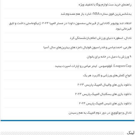
راهنمای خرید ست لوازم یوگا با تخفیف ویژه
بدشانس‌ترین فوق ستاره NBA/ لنارد باز هم مصدوم شد
انتقاد تند یوتیوبر کانادایی از قهرمانی سمسون داودا در مستر المپیا ۲۰۲۴: ژنیکوماستی داشت و لایق
قهرمانی نبود
نادال، اسطوره دنیای ورزش اعلام بازنشستگی کرد
طارمی، احمدعباسی و فدراسیون فوتبال نامزدهای بهترین‌های سال آسیا
۹ ورزش با دمبل در خانه برای بانوان
Leagues Cup: کولومبوس – اینتر میامی رو اپارات اسپرت ببنید
انواع کفش‌های ورزشی و کاربرد هر یک
دانلود بازی های والیبال المپیک پاریس ۲۰۲۴
دانلود بازی های بسکتبال المپیک پاریس ۲۰۲۴
دانلود بازی های تنیس المپیک پاریس ۲۰۲۴
نادال و جوکوویچ در دور دوم المپیک به هم رسیدن
لینک