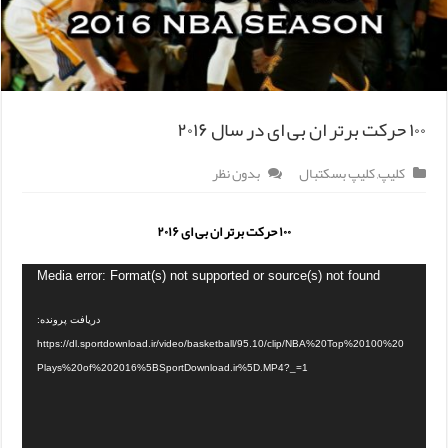
۱۰۰ حرکت برتر ان بی ای در سال ۲۰۱۶
کلیپ
,
کلیپ بسکتبال
بدون نظر
۱۰۰ حرکت برتر ان بی ای ۲۰۱۶
Media error: Format(s) not supported or source(s) not found
دریافت پرونده:
https://dl.sportdownload.ir/video/basketball/95.10/clip/NBA%20Top%20100%20
Plays%20of%202016%5BSportDownload.ir%5D.MP4?_=1