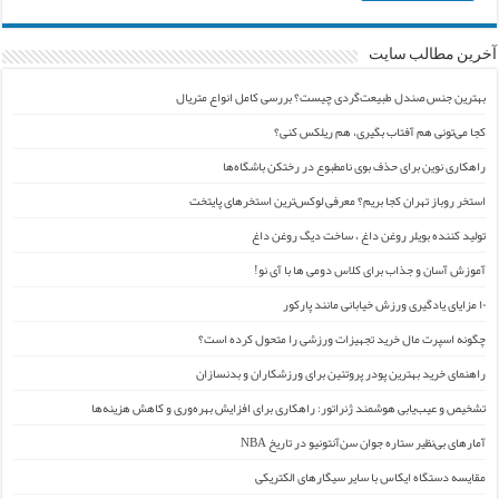
آخرین مطالب سایت
بهترین جنس صندل طبیعت‌گردی چیست؟ بررسی کامل انواع متریال
کجا می‌تونی هم آفتاب بگیری، هم ریلکس کنی؟
راهکاری نوین برای حذف بوی نامطبوع در رختکن باشگاه‌ها
استخر روباز تهران کجا بریم؟ معرفی لوکس‌ترین استخرهای پایتخت
تولید کننده بویلر روغن داغ ، ساخت دیگ روغن داغ
آموزش آسان و جذاب برای کلاس دومی ها با آی نو!
۱۰ مزایای یادگیری ورزش خیابانی مانند پارکور
چگونه اسپرت مال خرید تجهیزات ورزشی را متحول کرده است؟
راهنمای خرید بهترین پودر پروتئین برای ورزشکاران و بدنسازان
تشخیص و عیب‌یابی هوشمند ژنراتور: راهکاری برای افزایش بهره‌وری و کاهش هزینه‌ها
آمارهای بی‌نظیر ستاره جوان سن‌آنتونیو در تاریخ NBA
مقایسه دستگاه ایکاس با سایر سیگارهای الکتریکی