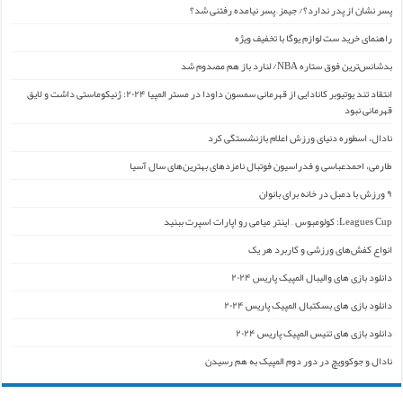
پسر نشان از پدر ندارد؟/ جیمز ِ پسر نیامده رفتنی شد؟
راهنمای خرید ست لوازم یوگا با تخفیف ویژه
بدشانس‌ترین فوق ستاره NBA/ لنارد باز هم مصدوم شد
انتقاد تند یوتیوبر کانادایی از قهرمانی سمسون داودا در مستر المپیا ۲۰۲۴: ژنیکوماستی داشت و لایق
قهرمانی نبود
نادال، اسطوره دنیای ورزش اعلام بازنشستگی کرد
طارمی، احمدعباسی و فدراسیون فوتبال نامزدهای بهترین‌های سال آسیا
۹ ورزش با دمبل در خانه برای بانوان
Leagues Cup: کولومبوس – اینتر میامی رو اپارات اسپرت ببنید
انواع کفش‌های ورزشی و کاربرد هر یک
دانلود بازی های والیبال المپیک پاریس ۲۰۲۴
دانلود بازی های بسکتبال المپیک پاریس ۲۰۲۴
دانلود بازی های تنیس المپیک پاریس ۲۰۲۴
نادال و جوکوویچ در دور دوم المپیک به هم رسیدن