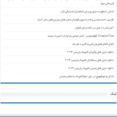
قهرمانی نبود
نادال، اسطوره دنیای ورزش اعلام بازنشستگی کرد
طارمی، احمدعباسی و فدراسیون فوتبال نامزدهای بهترین‌های سال آسیا
۹ ورزش با دمبل در خانه برای بانوان
Leagues Cup: کولومبوس – اینتر میامی رو اپارات اسپرت ببنید
انواع کفش‌های ورزشی و کاربرد هر یک
دانلود بازی های والیبال المپیک پاریس ۲۰۲۴
دانلود بازی های بسکتبال المپیک پاریس ۲۰۲۴
دانلود بازی های تنیس المپیک پاریس ۲۰۲۴
نادال و جوکوویچ در دور دوم المپیک به هم رسیدن
لینک