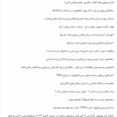
کجا می‌تونی هم آفتاب بگیری، هم ریلکس کنی؟
راهکاری نوین برای حذف بوی نامطبوع در رختکن باشگاه‌ها
استخر روباز تهران کجا بریم؟ معرفی لوکس‌ترین استخرهای پایتخت
تولید کننده بویلر روغن داغ ، ساخت دیگ روغن داغ
آموزش آسان و جذاب برای کلاس دومی ها با آی نو!
۱۰ مزایای یادگیری ورزش خیابانی مانند پارکور
چگونه اسپرت مال خرید تجهیزات ورزشی را متحول کرده است؟
راهنمای خرید بهترین پودر پروتئین برای ورزشکاران و بدنسازان
تشخیص و عیب‌یابی هوشمند ژنراتور: راهکاری برای افزایش بهره‌وری و کاهش هزینه‌ها
آمارهای بی‌نظیر ستاره جوان سن‌آنتونیو در تاریخ NBA
مقایسه دستگاه ایکاس با سایر سیگارهای الکتریکی
پسر نشان از پدر ندارد؟/ جیمز ِ پسر نیامده رفتنی شد؟
راهنمای خرید ست لوازم یوگا با تخفیف ویژه
بدشانس‌ترین فوق ستاره NBA/ لنارد باز هم مصدوم شد
انتقاد تند یوتیوبر کانادایی از قهرمانی سمسون داودا در مستر المپیا ۲۰۲۴: ژنیکوماستی داشت و لایق