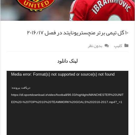
۱۰ گل تیمی برتر منچستریونایتد در فصل ۲۰۱۶/۱۷
کلیپ
بدون نظر
لینک دانلود
Media error: Format(s) not supported or source(s) not found
دریافت پرونده:
https://dl.sportdownload.ir/video/football/96.03/highlight/MANCHESTER%20UNIT
ED%20-%20TOP%2010%20TEAMWORK%20GOALS%202016-2017.mp4?_=1