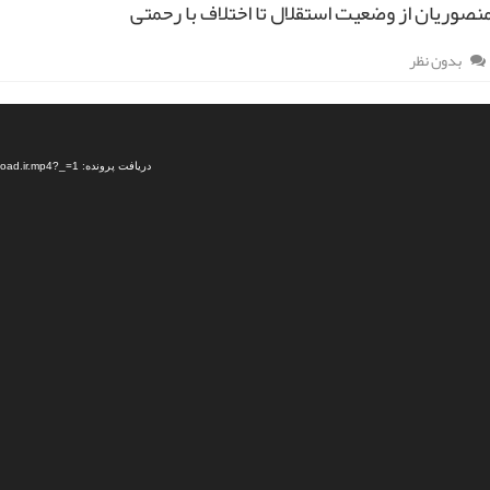
منصوریان از وضعیت استقلال تا اختلاف با رحمتی
بدون نظر
دریافت پرونده: https://dl.sportdownload.ir/video/football/95.10/highlight/Mansoorian-SportDownload.ir.mp4?_=1