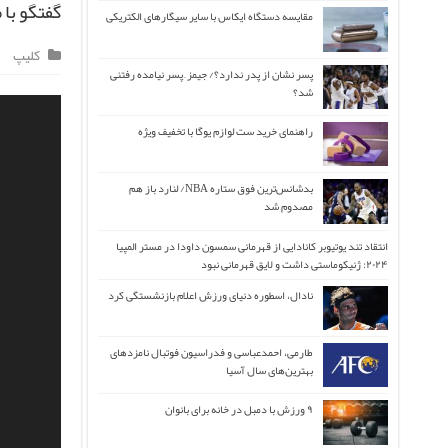
گفتگو با 
مقایسه دستگاه ایکاس با سایر سیگارهای الکتریکی
کلیپ
پسر نشان از پدر ندارد؟/ جیمز ِ پسر نیامده رفتنی
شد؟
راهنمای خرید ست لوازم یوگا با تخفیف ویژه
بدشانس‌ترین فوق ستاره NBA/ لنارد باز هم
مصدوم شد
انتقاد تند یوتیوبر کانادایی از قهرمانی سمسون داودا در مستر المپیا
۲۰۲۴: ژنیکوماستی داشت و لایق قهرمانی نبود
نادال، اسطوره دنیای ورزش اعلام بازنشستگی کرد
طارمی، احمدعباسی و فدراسیون فوتبال نامزدهای
بهترین‌های سال آسیا
۹ ورزش با دمبل در خانه برای بانوان