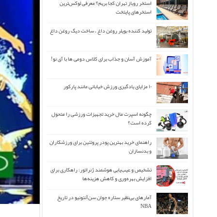
استخر روباز تهران کجا بریم؟ معرفی لوکس‌ترین
استخرهای پایتخت
تولید کننده بویلر روغن داغ ، ساخت دیگ روغن داغ
آموزش آسان و جذاب برای کلاس دومی ها با آی نو!
۱۰ مزایای یادگیری ورزش خیابانی مانند پارکور
چگونه اسپرت مال خرید تجهیزات ورزشی را متحول
کرده است؟
راهنمای خرید بهترین پودر پروتئین برای ورزشکاران
و بدنسازان
تشخیص و عیب‌یابی هوشمند ژنراتور: راهکاری برای
افزایش بهره‌وری و کاهش هزینه‌ها
آمارهای بی‌نظیر ستاره جوان سن‌آنتونیو در تاریخ
NBA