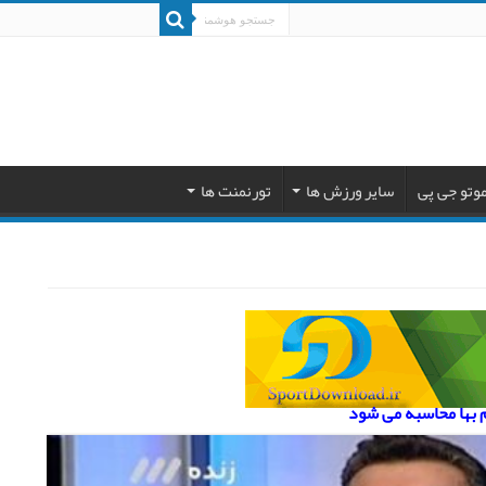
وتو جی پی
سایر ورزش ها
تورنمنت ها
م بها محاسبه می شود