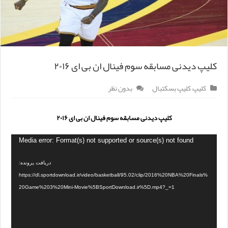
کلیپ دیدنی مسابقه سوم فینال ان بی ای ۲۰۱۶
کلیپ
,
کلیپ بسکتبال
بدون نظر
کلیپ دیدنی مسابقه سوم فینال ان بی ای ۲۰۱۶
Media error: Format(s) not supported or source(s) not found
دریافت پرونده:
https://dl.sportdownload.ir/video/basketball/95.02/clip/2016%20NBA%20Finals%
20Game%203%20Mini-Movie%5BSportDownload.ir%5D.mp4?_=1