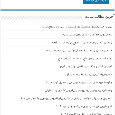
آخرین مطالب سایت
بهترین جنس صندل طبیعت‌گردی چیست؟ بررسی کامل انواع متریال
کجا می‌تونی هم آفتاب بگیری، هم ریلکس کنی؟
راهکاری نوین برای حذف بوی نامطبوع در رختکن باشگاه‌ها
استخر روباز تهران کجا بریم؟ معرفی لوکس‌ترین استخرهای پایتخت
تولید کننده بویلر روغن داغ ، ساخت دیگ روغن داغ
آموزش آسان و جذاب برای کلاس دومی ها با آی نو!
۱۰ مزایای یادگیری ورزش خیابانی مانند پارکور
چگونه اسپرت مال خرید تجهیزات ورزشی را متحول کرده است؟
راهنمای خرید بهترین پودر پروتئین برای ورزشکاران و بدنسازان
تشخیص و عیب‌یابی هوشمند ژنراتور: راهکاری برای افزایش بهره‌وری و کاهش هزینه‌ها
آمارهای بی‌نظیر ستاره جوان سن‌آنتونیو در تاریخ NBA
مقایسه دستگاه ایکاس با سایر سیگارهای الکتریکی