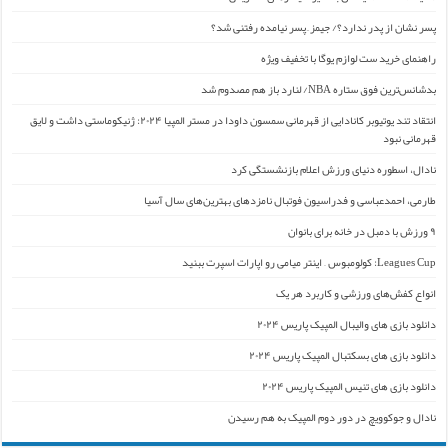
پسر نشان از پدر ندارد؟/ جیمز ِ پسر نیامده رفتنی شد؟
راهنمای خرید ست لوازم یوگا با تخفیف ویژه
بدشانس‌ترین فوق ستاره NBA/ لنارد باز هم مصدوم شد
انتقاد تند یوتیوبر کانادایی از قهرمانی سمسون داودا در مستر المپیا ۲۰۲۴: ژنیکوماستی داشت و لایق
قهرمانی نبود
نادال، اسطوره دنیای ورزش اعلام بازنشستگی کرد
طارمی، احمدعباسی و فدراسیون فوتبال نامزدهای بهترین‌های سال آسیا
۹ ورزش با دمبل در خانه برای بانوان
Leagues Cup: کولومبوس – اینتر میامی رو اپارات اسپرت ببنید
انواع کفش‌های ورزشی و کاربرد هر یک
دانلود بازی های والیبال المپیک پاریس ۲۰۲۴
دانلود بازی های بسکتبال المپیک پاریس ۲۰۲۴
دانلود بازی های تنیس المپیک پاریس ۲۰۲۴
نادال و جوکوویچ در دور دوم المپیک به هم رسیدن