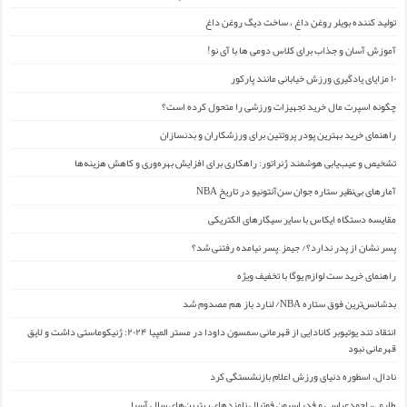
تولید کننده بویلر روغن داغ ، ساخت دیگ روغن داغ
آموزش آسان و جذاب برای کلاس دومی ها با آی نو!
۱۰ مزایای یادگیری ورزش خیابانی مانند پارکور
چگونه اسپرت مال خرید تجهیزات ورزشی را متحول کرده است؟
راهنمای خرید بهترین پودر پروتئین برای ورزشکاران و بدنسازان
تشخیص و عیب‌یابی هوشمند ژنراتور: راهکاری برای افزایش بهره‌وری و کاهش هزینه‌ها
آمارهای بی‌نظیر ستاره جوان سن‌آنتونیو در تاریخ NBA
مقایسه دستگاه ایکاس با سایر سیگارهای الکتریکی
پسر نشان از پدر ندارد؟/ جیمز ِ پسر نیامده رفتنی شد؟
راهنمای خرید ست لوازم یوگا با تخفیف ویژه
بدشانس‌ترین فوق ستاره NBA/ لنارد باز هم مصدوم شد
انتقاد تند یوتیوبر کانادایی از قهرمانی سمسون داودا در مستر المپیا ۲۰۲۴: ژنیکوماستی داشت و لایق
قهرمانی نبود
نادال، اسطوره دنیای ورزش اعلام بازنشستگی کرد
طارمی، احمدعباسی و فدراسیون فوتبال نامزدهای بهترین‌های سال آسیا