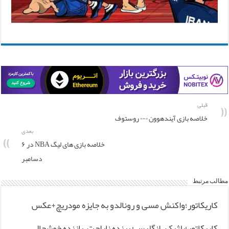
قبلی
خلاصه بازی آیندهوون ۰-۰ روستوف
بعدی
خلاصه بازی های لیگ NBA در ۶
دسامبر
مطالب مرتبط
کاریکاتور؛واکنش مسی و رونالدو به جایزه مودریچ+عکس
کاریکاتور؛بلژیک – انگلیس؛‌ برنده ناراحت، بازنده خوشحال