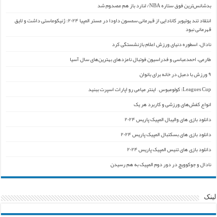
بدشانس‌ترین فوق ستاره NBA/ لنارد باز هم مصدوم شد
انتقاد تند یوتیوبر کانادایی از قهرمانی سمسون داودا در مستر المپیا ۲۰۲۴: ژنیکوماستی داشت و لایق
قهرمانی نبود
نادال، اسطوره دنیای ورزش اعلام بازنشستگی کرد
طارمی، احمدعباسی و فدراسیون فوتبال نامزدهای بهترین‌های سال آسیا
۹ ورزش با دمبل در خانه برای بانوان
Leagues Cup: کولومبوس – اینتر میامی رو اپارات اسپرت ببنید
انواع کفش‌های ورزشی و کاربرد هر یک
دانلود بازی های والیبال المپیک پاریس ۲۰۲۴
دانلود بازی های بسکتبال المپیک پاریس ۲۰۲۴
دانلود بازی های تنیس المپیک پاریس ۲۰۲۴
نادال و جوکوویچ در دور دوم المپیک به هم رسیدن
لینک