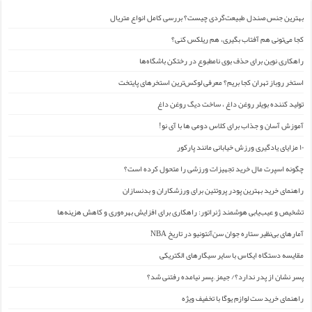
بهترین جنس صندل طبیعت‌گردی چیست؟ بررسی کامل انواع متریال
کجا می‌تونی هم آفتاب بگیری، هم ریلکس کنی؟
راهکاری نوین برای حذف بوی نامطبوع در رختکن باشگاه‌ها
استخر روباز تهران کجا بریم؟ معرفی لوکس‌ترین استخرهای پایتخت
تولید کننده بویلر روغن داغ ، ساخت دیگ روغن داغ
آموزش آسان و جذاب برای کلاس دومی ها با آی نو!
۱۰ مزایای یادگیری ورزش خیابانی مانند پارکور
چگونه اسپرت مال خرید تجهیزات ورزشی را متحول کرده است؟
راهنمای خرید بهترین پودر پروتئین برای ورزشکاران و بدنسازان
تشخیص و عیب‌یابی هوشمند ژنراتور: راهکاری برای افزایش بهره‌وری و کاهش هزینه‌ها
آمارهای بی‌نظیر ستاره جوان سن‌آنتونیو در تاریخ NBA
مقایسه دستگاه ایکاس با سایر سیگارهای الکتریکی
پسر نشان از پدر ندارد؟/ جیمز ِ پسر نیامده رفتنی شد؟
راهنمای خرید ست لوازم یوگا با تخفیف ویژه