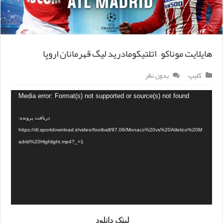
هایلایت موناکو – اتلتیکومادرید لیگ قهرمانان اروپا
کلیپ
بدون نظر
Media error: Format(s) not supported or source(s) not found
دریافت پرونده:
https://dl.sportdownload.ir/video/football/97.06/Monaco%20vs%20Atletico%20M
adrid%20Highlight.mp4?_=1
لینک دانلود