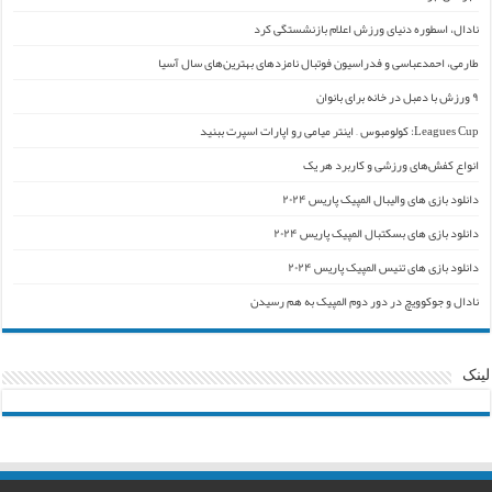
نادال، اسطوره دنیای ورزش اعلام بازنشستگی کرد
طارمی، احمدعباسی و فدراسیون فوتبال نامزدهای بهترین‌های سال آسیا
۹ ورزش با دمبل در خانه برای بانوان
Leagues Cup: کولومبوس – اینتر میامی رو اپارات اسپرت ببنید
انواع کفش‌های ورزشی و کاربرد هر یک
دانلود بازی های والیبال المپیک پاریس ۲۰۲۴
دانلود بازی های بسکتبال المپیک پاریس ۲۰۲۴
دانلود بازی های تنیس المپیک پاریس ۲۰۲۴
نادال و جوکوویچ در دور دوم المپیک به هم رسیدن
لینک