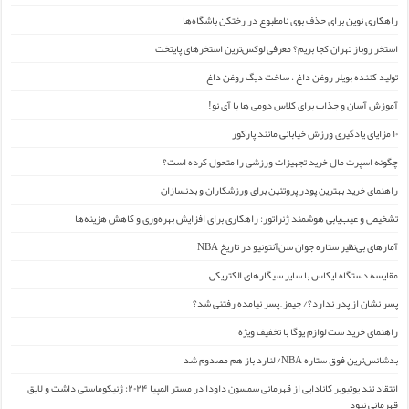
راهکاری نوین برای حذف بوی نامطبوع در رختکن باشگاه‌ها
استخر روباز تهران کجا بریم؟ معرفی لوکس‌ترین استخرهای پایتخت
تولید کننده بویلر روغن داغ ، ساخت دیگ روغن داغ
آموزش آسان و جذاب برای کلاس دومی ها با آی نو!
۱۰ مزایای یادگیری ورزش خیابانی مانند پارکور
چگونه اسپرت مال خرید تجهیزات ورزشی را متحول کرده است؟
راهنمای خرید بهترین پودر پروتئین برای ورزشکاران و بدنسازان
تشخیص و عیب‌یابی هوشمند ژنراتور: راهکاری برای افزایش بهره‌وری و کاهش هزینه‌ها
آمارهای بی‌نظیر ستاره جوان سن‌آنتونیو در تاریخ NBA
مقایسه دستگاه ایکاس با سایر سیگارهای الکتریکی
پسر نشان از پدر ندارد؟/ جیمز ِ پسر نیامده رفتنی شد؟
راهنمای خرید ست لوازم یوگا با تخفیف ویژه
بدشانس‌ترین فوق ستاره NBA/ لنارد باز هم مصدوم شد
انتقاد تند یوتیوبر کانادایی از قهرمانی سمسون داودا در مستر المپیا ۲۰۲۴: ژنیکوماستی داشت و لایق
قهرمانی نبود