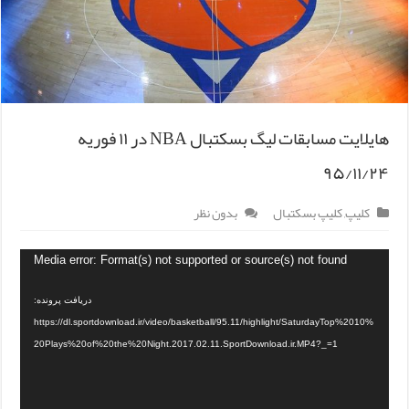
هایلایت مسابقات لیگ بسکتبال NBA در ۱۱ فوریه
۹۵/۱۱/۲۴
کلیپ
,
کلیپ بسکتبال
بدون نظر
Media error: Format(s) not supported or source(s) not found
دریافت پرونده:
https://dl.sportdownload.ir/video/basketball/95.11/highlight/SaturdayTop%2010%
20Plays%20of%20the%20Night.2017.02.11.SportDownload.ir.MP4?_=1