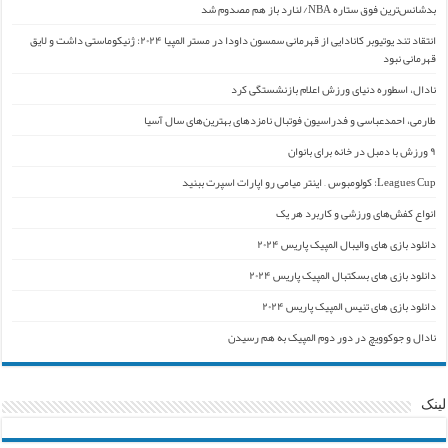
بدشانس‌ترین فوق ستاره NBA/ لنارد باز هم مصدوم شد
انتقاد تند یوتیوبر کانادایی از قهرمانی سمسون داودا در مستر المپیا ۲۰۲۴: ژنیکوماستی داشت و لایق
قهرمانی نبود
نادال، اسطوره دنیای ورزش اعلام بازنشستگی کرد
طارمی، احمدعباسی و فدراسیون فوتبال نامزدهای بهترین‌های سال آسیا
۹ ورزش با دمبل در خانه برای بانوان
Leagues Cup: کولومبوس – اینتر میامی رو اپارات اسپرت ببنید
انواع کفش‌های ورزشی و کاربرد هر یک
دانلود بازی های والیبال المپیک پاریس ۲۰۲۴
دانلود بازی های بسکتبال المپیک پاریس ۲۰۲۴
دانلود بازی های تنیس المپیک پاریس ۲۰۲۴
نادال و جوکوویچ در دور دوم المپیک به هم رسیدن
لینک