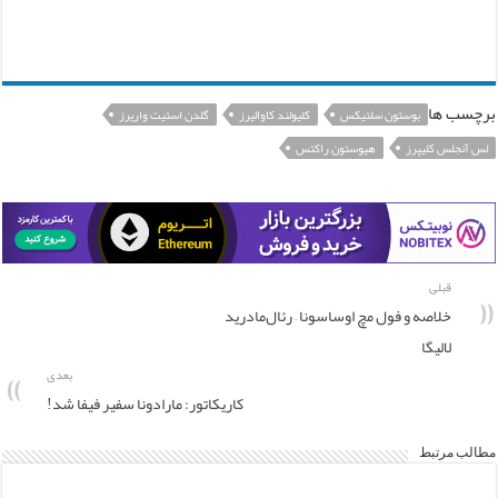
برچسب ها
بوستون سلتیکس
کلیولند کاوالیرز
گلدن استیت واریرز
لس آنجلس کلیپرز
هیوستون راکتس
قبلی
خلاصه و فول مچ اوساسونا – رئال‌مادرید
لالیگا
بعدی
کاریکاتور: مارادونا سفیر فیفا شد!
مطالب مرتبط