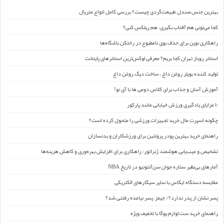
بهترین جنس صندل طبیعت‌گردی چیست؟ بررسی کامل انواع متریال
کجا می‌تونی هم آفتاب بگیری، هم ریلکس کنی؟
راهکاری نوین برای حذف بوی نامطبوع در رختکن باشگاه‌ها
استخر روباز تهران کجا بریم؟ معرفی لوکس‌ترین استخرهای پایتخت
تولید کننده بویلر روغن داغ ، ساخت دیگ روغن داغ
آموزش آسان و جذاب برای کلاس دومی ها با آی نو!
۱۰ مزایای یادگیری ورزش خیابانی مانند پارکور
چگونه اسپرت مال خرید تجهیزات ورزشی را متحول کرده است؟
راهنمای خرید بهترین پودر پروتئین برای ورزشکاران و بدنسازان
تشخیص و عیب‌یابی هوشمند ژنراتور: راهکاری برای افزایش بهره‌وری و کاهش هزینه‌ها
آمارهای بی‌نظیر ستاره جوان سن‌آنتونیو در تاریخ NBA
مقایسه دستگاه ایکاس با سایر سیگارهای الکتریکی
پسر نشان از پدر ندارد؟/ جیمز ِ پسر نیامده رفتنی شد؟
راهنمای خرید ست لوازم یوگا با تخفیف ویژه