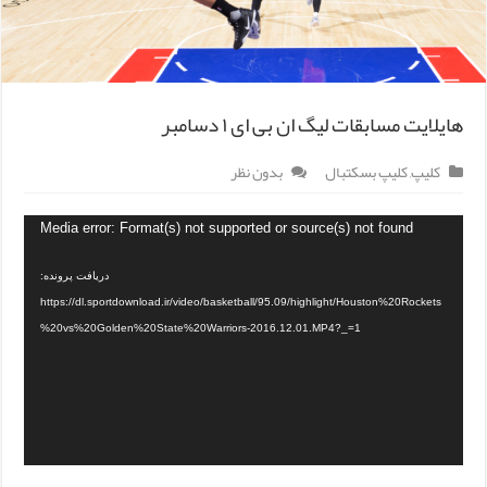
هایلایت مسابقات لیگ ان بی ای ۱ دسامبر
کلیپ
,
کلیپ بسکتبال
بدون نظر
Media error: Format(s) not supported or source(s) not found
دریافت پرونده:
https://dl.sportdownload.ir/video/basketball/95.09/highlight/Houston%20Rockets
%20vs%20Golden%20State%20Warriors-2016.12.01.MP4?_=1