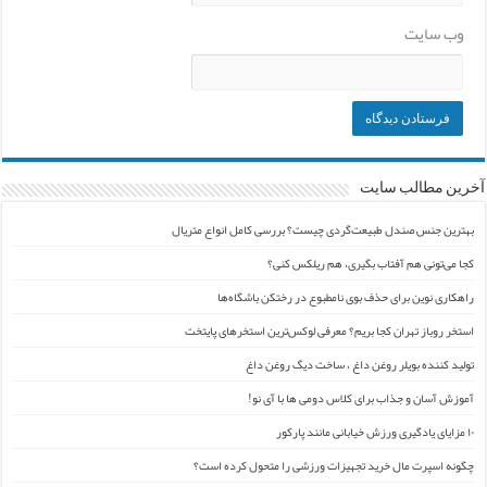
وب‌ سایت
آخرین مطالب سایت
بهترین جنس صندل طبیعت‌گردی چیست؟ بررسی کامل انواع متریال
کجا می‌تونی هم آفتاب بگیری، هم ریلکس کنی؟
راهکاری نوین برای حذف بوی نامطبوع در رختکن باشگاه‌ها
استخر روباز تهران کجا بریم؟ معرفی لوکس‌ترین استخرهای پایتخت
تولید کننده بویلر روغن داغ ، ساخت دیگ روغن داغ
آموزش آسان و جذاب برای کلاس دومی ها با آی نو!
۱۰ مزایای یادگیری ورزش خیابانی مانند پارکور
چگونه اسپرت مال خرید تجهیزات ورزشی را متحول کرده است؟