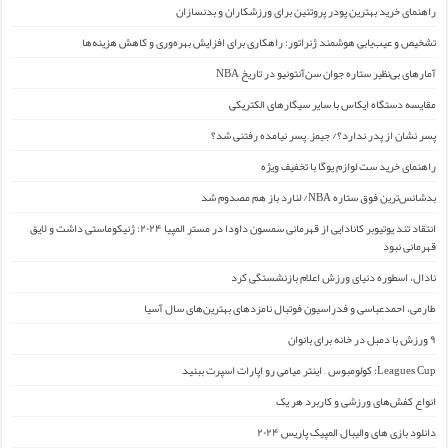
راهنمای خرید بهترین پودر پروتئین برای ورزشکاران و بدنسازان
تشخیص و عیب‌یابی هوشمند ژنراتور: راهکاری برای افزایش بهره‌وری و کاهش هزینه‌ها
آمارهای بی‌نظیر ستاره جوان سن‌آنتونیو در تاریخ NBA
مقایسه دستگاه ایکاس با سایر سیگارهای الکتریکی
پسر نشان از پدر ندارد؟/ جیمز ِ پسر نیامده رفتنی شد؟
راهنمای خرید ست لوازم یوگا با تخفیف ویژه
بدشانس‌ترین فوق ستاره NBA/ لنارد باز هم مصدوم شد
انتقاد تند یوتیوبر کانادایی از قهرمانی سمسون داودا در مستر المپیا ۲۰۲۴: ژنیکوماستی داشت و لایق
قهرمانی نبود
نادال، اسطوره دنیای ورزش اعلام بازنشستگی کرد
طارمی، احمدعباسی و فدراسیون فوتبال نامزدهای بهترین‌های سال آسیا
۹ ورزش با دمبل در خانه برای بانوان
Leagues Cup: کولومبوس – اینتر میامی رو اپارات اسپرت ببنید
انواع کفش‌های ورزشی و کاربرد هر یک
دانلود بازی های والیبال المپیک پاریس ۲۰۲۴