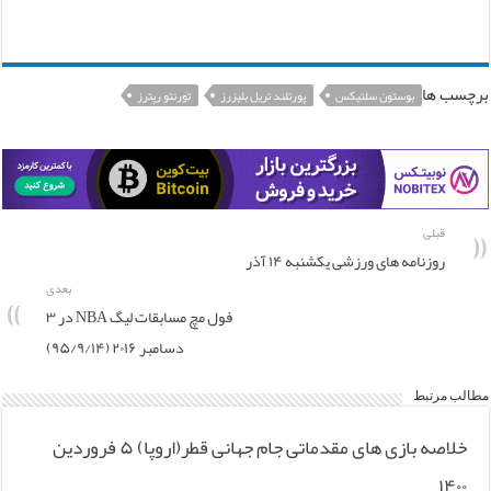
برچسب ها
بوستون سلتیکس
پورتلند تریل بلیزرز
تورنتو رپترز
قبلی
روزنامه های ورزشی یکشنبه ۱۴ آذر
بعدی
فول مچ مسابقات لیگ NBA در ۳
دسامبر ۲۰۱۶ (۹۵/۹/۱۴)
مطالب مرتبط
خلاصه بازی های مقدماتی جام جهانی قطر(اروپا) ۵ فروردین
۱۴۰۰