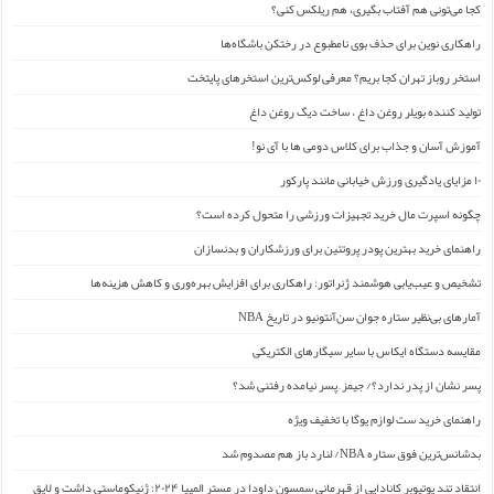
کجا می‌تونی هم آفتاب بگیری، هم ریلکس کنی؟
راهکاری نوین برای حذف بوی نامطبوع در رختکن باشگاه‌ها
استخر روباز تهران کجا بریم؟ معرفی لوکس‌ترین استخرهای پایتخت
تولید کننده بویلر روغن داغ ، ساخت دیگ روغن داغ
آموزش آسان و جذاب برای کلاس دومی ها با آی نو!
۱۰ مزایای یادگیری ورزش خیابانی مانند پارکور
چگونه اسپرت مال خرید تجهیزات ورزشی را متحول کرده است؟
راهنمای خرید بهترین پودر پروتئین برای ورزشکاران و بدنسازان
تشخیص و عیب‌یابی هوشمند ژنراتور: راهکاری برای افزایش بهره‌وری و کاهش هزینه‌ها
آمارهای بی‌نظیر ستاره جوان سن‌آنتونیو در تاریخ NBA
مقایسه دستگاه ایکاس با سایر سیگارهای الکتریکی
پسر نشان از پدر ندارد؟/ جیمز ِ پسر نیامده رفتنی شد؟
راهنمای خرید ست لوازم یوگا با تخفیف ویژه
بدشانس‌ترین فوق ستاره NBA/ لنارد باز هم مصدوم شد
انتقاد تند یوتیوبر کانادایی از قهرمانی سمسون داودا در مستر المپیا ۲۰۲۴: ژنیکوماستی داشت و لایق