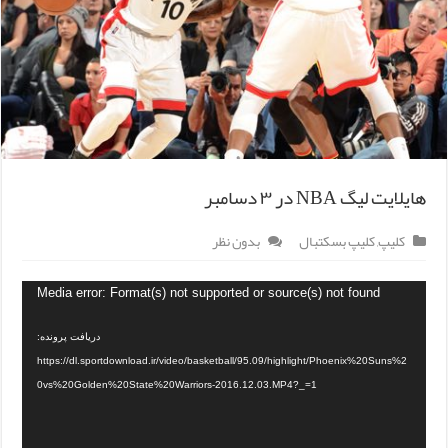
هایلایت لیگ NBA در ۳ دسامبر
کلیپ
,
کلیپ بسکتبال
بدون نظر
Media error: Format(s) not supported or source(s) not found
دریافت پرونده:
https://dl.sportdownload.ir/video/basketball/95.09/highlight/Phoenix%20Suns%2
0vs%20Golden%20State%20Warriors-2016.12.03.MP4?_=1