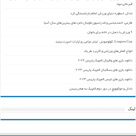
قهرمانی نبود
نادال، اسطوره دنیای ورزش اعلام بازنشستگی کرد
طارمی، احمدعباسی و فدراسیون فوتبال نامزدهای بهترین‌های سال آسیا
۹ ورزش با دمبل در خانه برای بانوان
Leagues Cup: کولومبوس – اینتر میامی رو اپارات اسپرت ببنید
انواع کفش‌های ورزشی و کاربرد هر یک
دانلود بازی های والیبال المپیک پاریس ۲۰۲۴
دانلود بازی های بسکتبال المپیک پاریس ۲۰۲۴
دانلود بازی های تنیس المپیک پاریس ۲۰۲۴
نادال و جوکوویچ در دور دوم المپیک به هم رسیدن
لینک