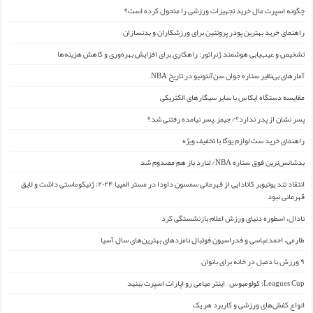
چگونه اسپرت مال خرید تجهیزات ورزشی را متحول کرده است؟
راهنمای خرید بهترین پودر پروتئین برای ورزشکاران و بدنسازان
تشخیص و عیب‌یابی هوشمند ژنراتور: راهکاری برای افزایش بهره‌وری و کاهش هزینه‌ها
آمارهای بی‌نظیر ستاره جوان سن‌آنتونیو در تاریخ NBA
مقایسه دستگاه ایکاس با سایر سیگارهای الکتریکی
پسر نشان از پدر ندارد؟/ جیمز ِ پسر نیامده رفتنی شد؟
راهنمای خرید ست لوازم یوگا با تخفیف ویژه
بدشانس‌ترین فوق ستاره NBA/ لنارد باز هم مصدوم شد
انتقاد تند یوتیوبر کانادایی از قهرمانی سمسون داودا در مستر المپیا ۲۰۲۴: ژنیکوماستی داشت و لایق
قهرمانی نبود
نادال، اسطوره دنیای ورزش اعلام بازنشستگی کرد
طارمی، احمدعباسی و فدراسیون فوتبال نامزدهای بهترین‌های سال آسیا
۹ ورزش با دمبل در خانه برای بانوان
Leagues Cup: کولومبوس – اینتر میامی رو اپارات اسپرت ببنید
انواع کفش‌های ورزشی و کاربرد هر یک