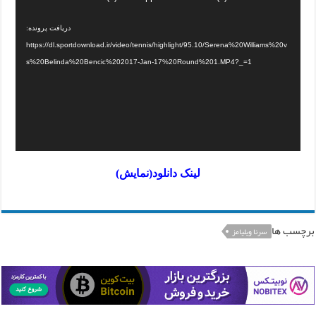
دریافت پرونده:
https://dl.sportdownload.ir/video/tennis/highlight/95.10/Serena%20Williams%20v
s%20Belinda%20Bencic%202017-Jan-17%20Round%201.MP4?_=1
لینک دانلود(نمایش)
برچسب ها
سرنا ویلیامز