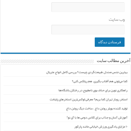
وب‌ سایت
آخرین مطالب سایت
بهترین جنس صندل طبیعت‌گردی چیست؟ بررسی کامل انواع متریال
کجا می‌تونی هم آفتاب بگیری، هم ریلکس کنی؟
راهکاری نوین برای حذف بوی نامطبوع در رختکن باشگاه‌ها
استخر روباز تهران کجا بریم؟ معرفی لوکس‌ترین استخرهای پایتخت
تولید کننده بویلر روغن داغ ، ساخت دیگ روغن داغ
آموزش آسان و جذاب برای کلاس دومی ها با آی نو!
۱۰ مزایای یادگیری ورزش خیابانی مانند پارکور