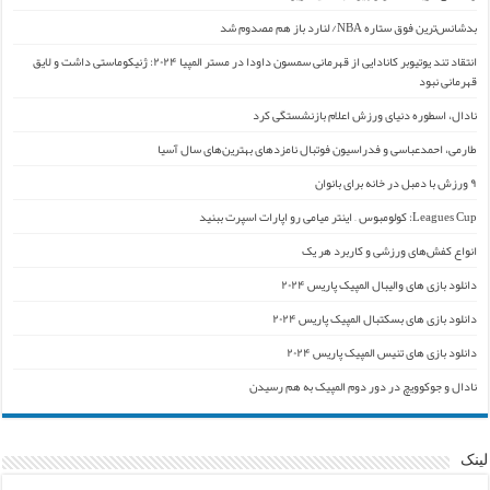
بدشانس‌ترین فوق ستاره NBA/ لنارد باز هم مصدوم شد
انتقاد تند یوتیوبر کانادایی از قهرمانی سمسون داودا در مستر المپیا ۲۰۲۴: ژنیکوماستی داشت و لایق
قهرمانی نبود
نادال، اسطوره دنیای ورزش اعلام بازنشستگی کرد
طارمی، احمدعباسی و فدراسیون فوتبال نامزدهای بهترین‌های سال آسیا
۹ ورزش با دمبل در خانه برای بانوان
Leagues Cup: کولومبوس – اینتر میامی رو اپارات اسپرت ببنید
انواع کفش‌های ورزشی و کاربرد هر یک
دانلود بازی های والیبال المپیک پاریس ۲۰۲۴
دانلود بازی های بسکتبال المپیک پاریس ۲۰۲۴
دانلود بازی های تنیس المپیک پاریس ۲۰۲۴
نادال و جوکوویچ در دور دوم المپیک به هم رسیدن
لینک