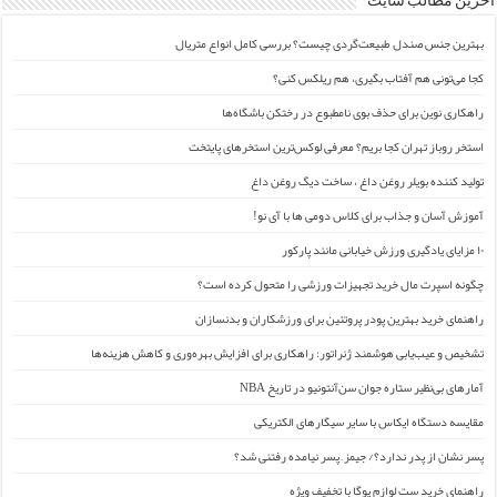
آخرین مطالب سایت
بهترین جنس صندل طبیعت‌گردی چیست؟ بررسی کامل انواع متریال
کجا می‌تونی هم آفتاب بگیری، هم ریلکس کنی؟
راهکاری نوین برای حذف بوی نامطبوع در رختکن باشگاه‌ها
استخر روباز تهران کجا بریم؟ معرفی لوکس‌ترین استخرهای پایتخت
تولید کننده بویلر روغن داغ ، ساخت دیگ روغن داغ
آموزش آسان و جذاب برای کلاس دومی ها با آی نو!
۱۰ مزایای یادگیری ورزش خیابانی مانند پارکور
چگونه اسپرت مال خرید تجهیزات ورزشی را متحول کرده است؟
راهنمای خرید بهترین پودر پروتئین برای ورزشکاران و بدنسازان
تشخیص و عیب‌یابی هوشمند ژنراتور: راهکاری برای افزایش بهره‌وری و کاهش هزینه‌ها
آمارهای بی‌نظیر ستاره جوان سن‌آنتونیو در تاریخ NBA
مقایسه دستگاه ایکاس با سایر سیگارهای الکتریکی
پسر نشان از پدر ندارد؟/ جیمز ِ پسر نیامده رفتنی شد؟
راهنمای خرید ست لوازم یوگا با تخفیف ویژه