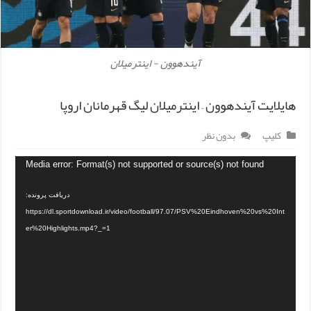
آیندهوون - اینترمیلان
هایلایت آیندهوون – اینترمیلان لیگ قهرمانان اروپا
کلیپ
بدون نظر
Media error: Format(s) not supported or source(s) not found
دریافت پرونده:
https://dl.sportdownload.ir/video/football/97.07/PSV%20Eindhoven%20vs%20Int
er%20Highlights.mp4?_=1