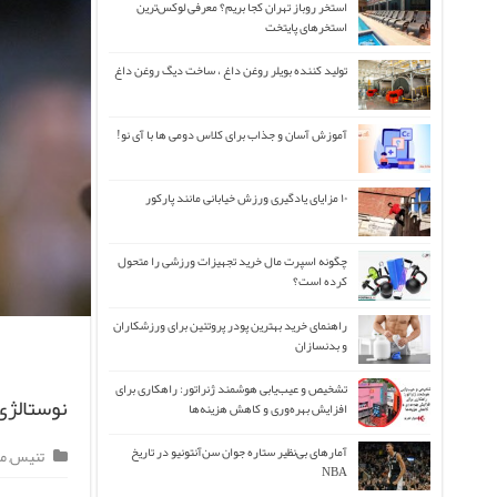
استخر روباز تهران کجا بریم؟ معرفی لوکس‌ترین
استخرهای پایتخت
تولید کننده بویلر روغن داغ ، ساخت دیگ روغن داغ
آموزش آسان و جذاب برای کلاس دومی ها با آی نو!
۱۰ مزایای یادگیری ورزش خیابانی مانند پارکور
چگونه اسپرت مال خرید تجهیزات ورزشی را متحول
کرده است؟
راهنمای خرید بهترین پودر پروتئین برای ورزشکاران
و بدنسازان
تشخیص و عیب‌یابی هوشمند ژنراتور: راهکاری برای
نوستالژی|
افزایش بهره‌وری و کاهش هزینه‌ها
آمارهای بی‌نظیر ستاره جوان سن‌آنتونیو در تاریخ
تنیس
,
مط
NBA