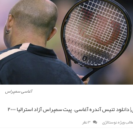
آغاسی سمپراس
 دانلود تنیس آندره آغاسی – پیت سمپراس آزاد استرالیا ۲۰۰۰
الب ویژه
,
نوستالژی
۳ نظر