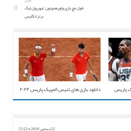
بعدی
فول مچ بازی ولورهمپتون – لیورپول لیگ
برتر انگلیس
ک پاریس
دانلود بازی های تنیس المپیک پاریس ۲۰۲۴
22دسامبر, 2018 تا 23:22