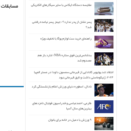
مسابقات ت
مقایسه دستگاه ایکاس با سایر سیگارهای الکتریکی
پسر نشان از پدر ندارد؟/ جیمز ِ پسر نیامده رفتنی
شد؟
راهنمای خرید ست لوازم یوگا با تخفیف ویژه
بدشانس‌ترین فوق ستاره NBA/ لنارد باز هم
مصدوم شد
انتقاد تند یوتیوبر کانادایی از قهرمانی سمسون داودا در مستر المپیا
۲۰۲۴: ژنیکوماستی داشت و لایق قهرمانی نبود
نادال، اسطوره دنیای ورزش اعلام بازنشستگی کرد
طارمی، احمدعباسی و فدراسیون فوتبال نامزدهای
بهترین‌های سال آسیا
۹ ورزش با دمبل در خانه برای بانوان