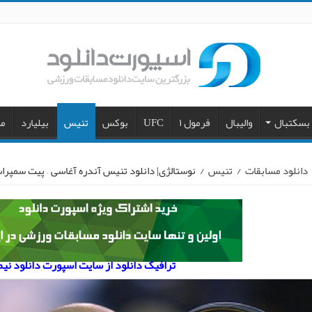
بسکتبال
والیبال
فرمول ۱
UFC
بوکس
تنیس
بیلیارد
مو
دانلود مسابقات
/
تنیس
/
نوستالژی| دانلود تنیس آندره آغاسی – پیت سمپراس آزا
ترافیک دانلود از سایت اسپورت دانلود نی