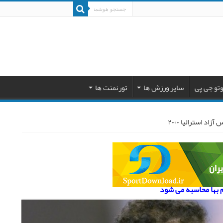
تو جی پی
سایر ورزش ها
تورنمنت ها
د استرالیا ۲۰۰۰
م بها محاسبه می شود