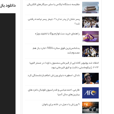
دانلود بازی های جا
مقایسه دستگاه ایکاس با سایر سیگارهای الکتریکی
پسر نشان از پدر ندارد؟/ جیمز ِ پسر نیامده رفتنی
شد؟
راهنمای خرید ست لوازم یوگا با تخفیف ویژه
بدشانس‌ترین فوق ستاره NBA/ لنارد باز هم
مصدوم شد
انتقاد تند یوتیوبر کانادایی از قهرمانی سمسون داودا در مستر المپیا
۲۰۲۴: ژنیکوماستی داشت و لایق قهرمانی نبود
نادال، اسطوره دنیای ورزش اعلام بازنشستگی کرد
طارمی، احمدعباسی و فدراسیون فوتبال نامزدهای
بهترین‌های سال آسیا
۹ ورزش با دمبل در خانه برای بانوان