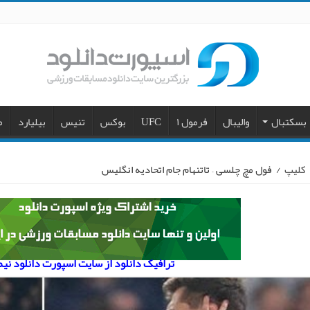
بسکتبال
والیبال
فرمول ۱
UFC
بوکس
تنیس
بیلیارد
م
کلیپ
/
فول مچ چلسی – تاتنهام جام اتحادیه انگلیس
ترافیک دانلود از سایت اسپورت دانلود نی