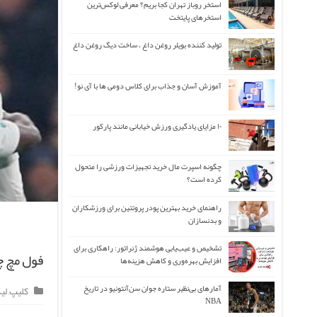
استخر روباز تهران کجا بریم؟ معرفی لوکس‌ترین
استخرهای پایتخت
تولید کننده بویلر روغن داغ ، ساخت دیگ روغن داغ
آموزش آسان و جذاب برای کلاس دومی ها با آی نو!
۱۰ مزایای یادگیری ورزش خیابانی مانند پارکور
چگونه اسپرت مال خرید تجهیزات ورزشی را متحول
کرده است؟
راهنمای خرید بهترین پودر پروتئین برای ورزشکاران
و بدنسازان
تشخیص و عیب‌یابی هوشمند ژنراتور: راهکاری برای
فول مچ چل
افزایش بهره‌وری و کاهش هزینه‌ها
آمارهای بی‌نظیر ستاره جوان سن‌آنتونیو در تاریخ
کلیپ
,
لی
NBA