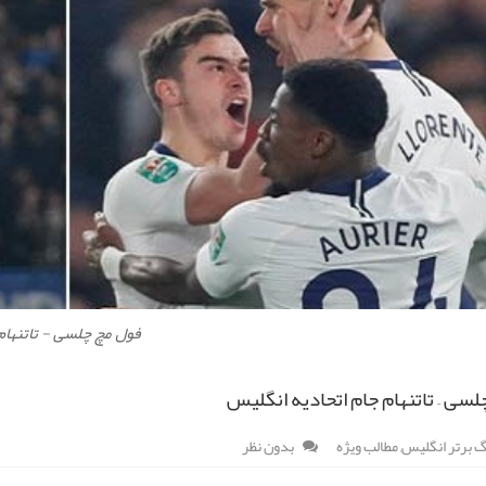
فول مچ چلسی - تاتنهام
سی – تاتنهام جام اتحادیه انگلیس
گ برتر انگلیس
,
مطالب ویژه
بدون نظر