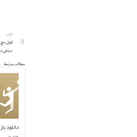
قبلی
فول مچ ب
حذفی اسپ
مطالب مرتبط
دانلود با