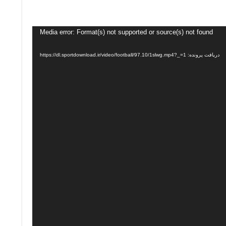
Media error: Format(s) not supported or source(s) not found
دریافت پرونده: https://dl.sportdownload.ir/video/football/97.10/1slwg.mp4?_=1