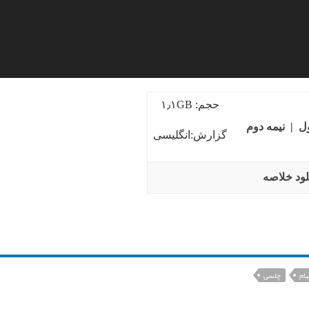
حجم: ۱٫۱GB
ول
|
نیمه دوم
گزارش:انگلیسی
لود خلاصه
هام
چلسی