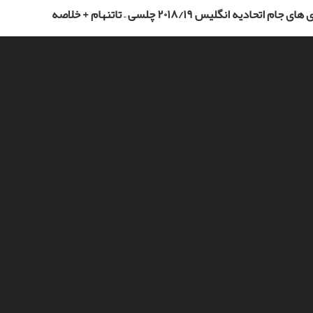
م اتحادیه انگلیس ۲۰۱۸/۱۹ چلسی – تاتنهام + خلاصه