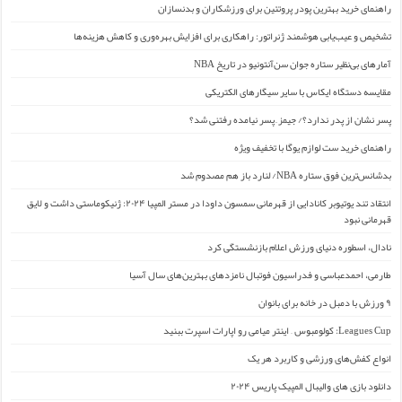
راهنمای خرید بهترین پودر پروتئین برای ورزشکاران و بدنسازان
تشخیص و عیب‌یابی هوشمند ژنراتور: راهکاری برای افزایش بهره‌وری و کاهش هزینه‌ها
آمارهای بی‌نظیر ستاره جوان سن‌آنتونیو در تاریخ NBA
مقایسه دستگاه ایکاس با سایر سیگارهای الکتریکی
پسر نشان از پدر ندارد؟/ جیمز ِ پسر نیامده رفتنی شد؟
راهنمای خرید ست لوازم یوگا با تخفیف ویژه
بدشانس‌ترین فوق ستاره NBA/ لنارد باز هم مصدوم شد
انتقاد تند یوتیوبر کانادایی از قهرمانی سمسون داودا در مستر المپیا ۲۰۲۴: ژنیکوماستی داشت و لایق
قهرمانی نبود
نادال، اسطوره دنیای ورزش اعلام بازنشستگی کرد
طارمی، احمدعباسی و فدراسیون فوتبال نامزدهای بهترین‌های سال آسیا
۹ ورزش با دمبل در خانه برای بانوان
Leagues Cup: کولومبوس – اینتر میامی رو اپارات اسپرت ببنید
انواع کفش‌های ورزشی و کاربرد هر یک
دانلود بازی های والیبال المپیک پاریس ۲۰۲۴