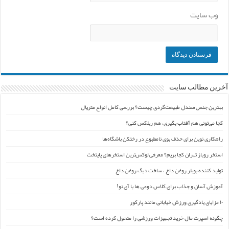
وب‌ سایت
آخرین مطالب سایت
بهترین جنس صندل طبیعت‌گردی چیست؟ بررسی کامل انواع متریال
کجا می‌تونی هم آفتاب بگیری، هم ریلکس کنی؟
راهکاری نوین برای حذف بوی نامطبوع در رختکن باشگاه‌ها
استخر روباز تهران کجا بریم؟ معرفی لوکس‌ترین استخرهای پایتخت
تولید کننده بویلر روغن داغ ، ساخت دیگ روغن داغ
آموزش آسان و جذاب برای کلاس دومی ها با آی نو!
۱۰ مزایای یادگیری ورزش خیابانی مانند پارکور
چگونه اسپرت مال خرید تجهیزات ورزشی را متحول کرده است؟