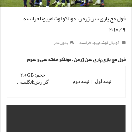
فول مچ پاری سن ژرمن – موناکو لوشامپیونا فرانسه
۲۰۱۸/۱۹
فوتبال
,
لوشامپیونا فرانسه
بدون نظر
فول مچ بازی پاری سن ژرمن – موناکو هفته سی و سوم
حجم: ۲٫۶GB
نیمه اول
|
نیمه دوم
گزارش:انگلیسی