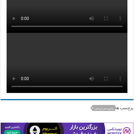
برچسب ها
پاری سن ژرمن