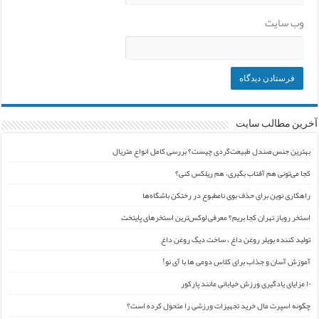
وب‌ سایت
آخرین مطالب سایت
بهترین جنس صندل طبیعت‌گردی چیست؟ بررسی کامل انواع متریال
کجا می‌تونی هم آفتاب بگیری، هم ریلکس کنی؟
راهکاری نوین برای حذف بوی نامطبوع در رختکن باشگاه‌ها
استخر روباز تهران کجا بریم؟ معرفی لوکس‌ترین استخرهای پایتخت
تولید کننده بویلر روغن داغ ، ساخت دیگ روغن داغ
آموزش آسان و جذاب برای کلاس دومی ها با آی نو!
۱۰ مزایای یادگیری ورزش خیابانی مانند پارکور
چگونه اسپرت مال خرید تجهیزات ورزشی را متحول کرده است؟