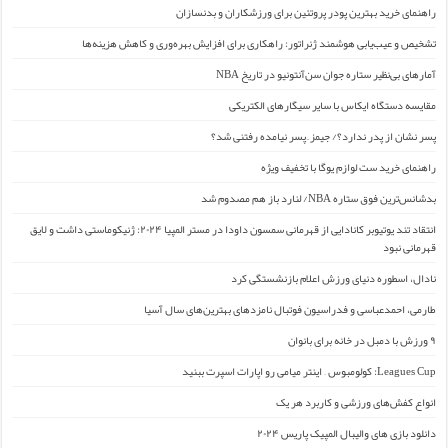
راهنمای خرید بهترین پودر پروتئین برای ورزشکاران و بدنسازان
تشخیص و عیب‌یابی هوشمند ژنراتور: راهکاری برای افزایش بهره‌وری و کاهش هزینه‌ها
آمارهای بی‌نظیر ستاره جوان سن‌آنتونیو در تاریخ NBA
مقایسه دستگاه ایکاس با سایر سیگارهای الکتریکی
پسر نشان از پدر ندارد؟/ جیمز ِ پسر نیامده رفتنی شد؟
راهنمای خرید ست لوازم یوگا با تخفیف ویژه
بدشانس‌ترین فوق ستاره NBA/ لنارد باز هم مصدوم شد
انتقاد تند یوتیوبر کانادایی از قهرمانی سمسون داودا در مستر المپیا ۲۰۲۴: ژنیکوماستی داشت و لایق
قهرمانی نبود
نادال، اسطوره دنیای ورزش اعلام بازنشستگی کرد
طارمی، احمدعباسی و فدراسیون فوتبال نامزدهای بهترین‌های سال آسیا
۹ ورزش با دمبل در خانه برای بانوان
Leagues Cup: کولومبوس – اینتر میامی رو اپارات اسپرت ببنید
انواع کفش‌های ورزشی و کاربرد هر یک
دانلود بازی های والیبال المپیک پاریس ۲۰۲۴