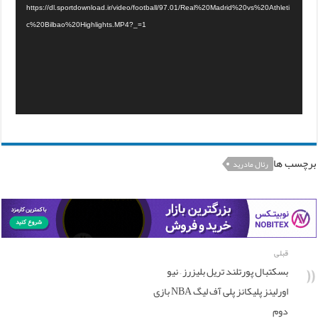
https://dl.sportdownload.ir/video/football/97.01/Real%20Madrid%20vs%20Athleti
c%20Bilbao%20Highlights.MP4?_=1
برچسب ها
رئال مادرید
قبلی
بسکتبال پورتلند تریل بلیزرز – نیو
اورلینز پلیکانز پلی آف لیگ NBA بازی
دوم