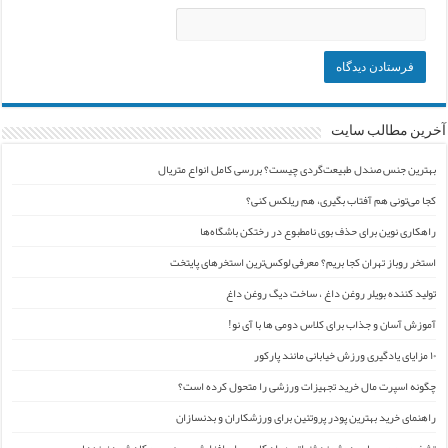
آخرین مطالب سایت
بهترین جنس صندل طبیعت‌گردی چیست؟ بررسی کامل انواع متریال
کجا می‌تونی هم آفتاب بگیری، هم ریلکس کنی؟
راهکاری نوین برای حذف بوی نامطبوع در رختکن باشگاه‌ها
استخر روباز تهران کجا بریم؟ معرفی لوکس‌ترین استخرهای پایتخت
تولید کننده بویلر روغن داغ ، ساخت دیگ روغن داغ
آموزش آسان و جذاب برای کلاس دومی ها با آی نو!
۱۰ مزایای یادگیری ورزش خیابانی مانند پارکور
چگونه اسپرت مال خرید تجهیزات ورزشی را متحول کرده است؟
راهنمای خرید بهترین پودر پروتئین برای ورزشکاران و بدنسازان
تشخیص و عیب‌یابی هوشمند ژنراتور: راهکاری برای افزایش بهره‌وری و کاهش هزینه‌ها