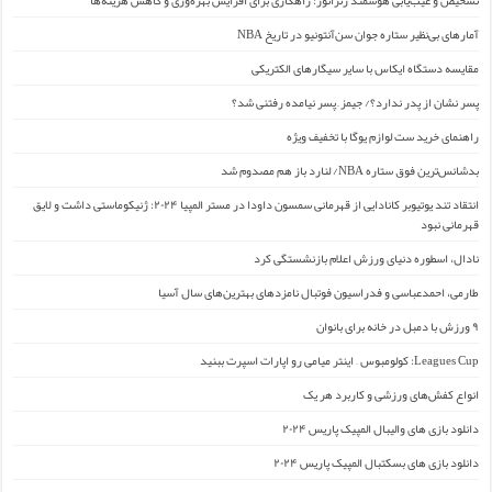
آمارهای بی‌نظیر ستاره جوان سن‌آنتونیو در تاریخ NBA
مقایسه دستگاه ایکاس با سایر سیگارهای الکتریکی
پسر نشان از پدر ندارد؟/ جیمز ِ پسر نیامده رفتنی شد؟
راهنمای خرید ست لوازم یوگا با تخفیف ویژه
بدشانس‌ترین فوق ستاره NBA/ لنارد باز هم مصدوم شد
انتقاد تند یوتیوبر کانادایی از قهرمانی سمسون داودا در مستر المپیا ۲۰۲۴: ژنیکوماستی داشت و لایق
قهرمانی نبود
نادال، اسطوره دنیای ورزش اعلام بازنشستگی کرد
طارمی، احمدعباسی و فدراسیون فوتبال نامزدهای بهترین‌های سال آسیا
۹ ورزش با دمبل در خانه برای بانوان
Leagues Cup: کولومبوس – اینتر میامی رو اپارات اسپرت ببنید
انواع کفش‌های ورزشی و کاربرد هر یک
دانلود بازی های والیبال المپیک پاریس ۲۰۲۴
دانلود بازی های بسکتبال المپیک پاریس ۲۰۲۴