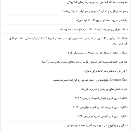
مقایسه دستگاه ایکاس با سایر سیگارهای الکتریکی
پسر نشان از پدر ندارد؟/ جیمز ِ پسر نیامده رفتنی شد؟
راهنمای خرید ست لوازم یوگا با تخفیف ویژه
بدشانس‌ترین فوق ستاره NBA/ لنارد باز هم مصدوم شد
انتقاد تند یوتیوبر کانادایی از قهرمانی سمسون داودا در مستر المپیا ۲۰۲۴: ژنیکوماستی داشت و لایق
قهرمانی نبود
نادال، اسطوره دنیای ورزش اعلام بازنشستگی کرد
طارمی، احمدعباسی و فدراسیون فوتبال نامزدهای بهترین‌های سال آسیا
۹ ورزش با دمبل در خانه برای بانوان
Leagues Cup: کولومبوس – اینتر میامی رو اپارات اسپرت ببنید
انواع کفش‌های ورزشی و کاربرد هر یک
دانلود بازی های والیبال المپیک پاریس ۲۰۲۴
دانلود بازی های بسکتبال المپیک پاریس ۲۰۲۴
دانلود بازی های تنیس المپیک پاریس ۲۰۲۴
نادال و جوکوویچ در دور دوم المپیک به هم رسیدن