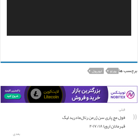
برچسب ها
پورتو
لیورپول
قبلی
فول مچ پاری سن ژرمن رئال‌مادرید لیگ
قهرمانان اروپا ۲۰۱۷/۱۸
بعدی