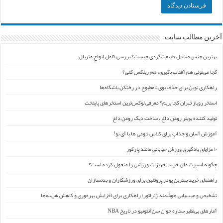
آخرین مطالب سایت
بهترین جنس صندل طبیعت‌گردی چیست؟ بررسی کامل انواع متریال
کجا می‌تونی هم آفتاب بگیری، هم ریلکس کنی؟
راهکاری نوین برای حذف بوی نامطبوع در رختکن باشگاه‌ها
استخر روباز تهران کجا بریم؟ معرفی لوکس‌ترین استخرهای پایتخت
تولید کننده بویلر روغن داغ ، ساخت دیگ روغن داغ
آموزش آسان و جذاب برای کلاس دومی ها با آی نو!
۱۰ مزایای یادگیری ورزش خیابانی مانند پارکور
چگونه اسپرت مال خرید تجهیزات ورزشی را متحول کرده است؟
راهنمای خرید بهترین پودر پروتئین برای ورزشکاران و بدنسازان
تشخیص و عیب‌یابی هوشمند ژنراتور: راهکاری برای افزایش بهره‌وری و کاهش هزینه‌ها
آمارهای بی‌نظیر ستاره جوان سن‌آنتونیو در تاریخ NBA