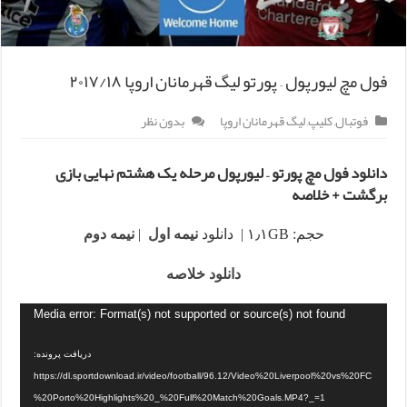
فول مچ لیورپول – پورتو لیگ قهرمانان اروپا ۲۰۱۷/۱۸
فوتبال
,
کلیپ
,
لیگ قهرمانان اروپا
بدون نظر
دانلود فول مچ پورتو – لیورپول مرحله یک هشتم نهایی بازی
برگشت + خلاصه
حجم: ۱٫۱GB | دانلود
نیمه اول
|
نیمه دوم
دانلود خلاصه
Media error: Format(s) not supported or source(s) not found
دریافت پرونده:
https://dl.sportdownload.ir/video/football/96.12/Video%20Liverpool%20vs%20FC
%20Porto%20Highlights%20_%20Full%20Match%20Goals.MP4?_=1