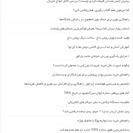
بهترین جنس صندل طبیعت‌گردی چیست؟ بررسی کامل انواع متریال
کجا می‌تونی هم آفتاب بگیری، هم ریلکس کنی؟
راهکاری نوین برای حذف بوی نامطبوع در رختکن باشگاه‌ها
استخر روباز تهران کجا بریم؟ معرفی لوکس‌ترین استخرهای پایتخت
تولید کننده بویلر روغن داغ ، ساخت دیگ روغن داغ
آموزش آسان و جذاب برای کلاس دومی ها با آی نو!
۱۰ مزایای یادگیری ورزش خیابانی مانند پارکور
چگونه اسپرت مال خرید تجهیزات ورزشی را متحول کرده است؟
راهنمای خرید بهترین پودر پروتئین برای ورزشکاران و بدنسازان
تشخیص و عیب‌یابی هوشمند ژنراتور: راهکاری برای افزایش بهره‌وری و کاهش هزینه‌ها
آمارهای بی‌نظیر ستاره جوان سن‌آنتونیو در تاریخ NBA
مقایسه دستگاه ایکاس با سایر سیگارهای الکتریکی
پسر نشان از پدر ندارد؟/ جیمز ِ پسر نیامده رفتنی شد؟
راهنمای خرید ست لوازم یوگا با تخفیف ویژه
بدشانس‌ترین فوق ستاره NBA/ لنارد باز هم مصدوم شد