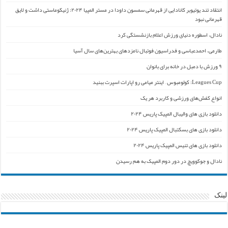
انتقاد تند یوتیوبر کانادایی از قهرمانی سمسون داودا در مستر المپیا ۲۰۲۴: ژنیکوماستی داشت و لایق
قهرمانی نبود
نادال، اسطوره دنیای ورزش اعلام بازنشستگی کرد
طارمی، احمدعباسی و فدراسیون فوتبال نامزدهای بهترین‌های سال آسیا
۹ ورزش با دمبل در خانه برای بانوان
Leagues Cup: کولومبوس – اینتر میامی رو اپارات اسپرت ببنید
انواع کفش‌های ورزشی و کاربرد هر یک
دانلود بازی های والیبال المپیک پاریس ۲۰۲۴
دانلود بازی های بسکتبال المپیک پاریس ۲۰۲۴
دانلود بازی های تنیس المپیک پاریس ۲۰۲۴
نادال و جوکوویچ در دور دوم المپیک به هم رسیدن
لینک