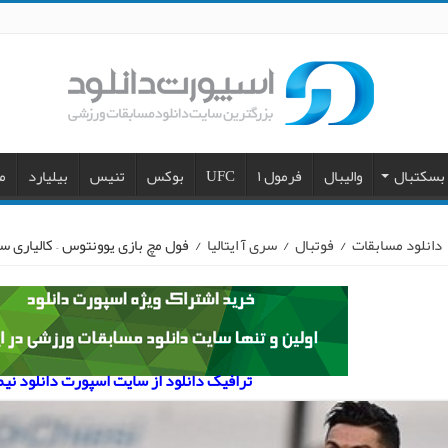
بسکتبال
والیبال
فرمول ۱
UFC
بوکس
تنیس
بیلیارد
م
دانلود مسابقات
/
فوتبال
/
سری آ ایتالیا
/
فول مچ بازی یوونتوس – کالیاری سری آ ایتالیا ۰۱۹/۲۰
ترافیک دانلود از سایت اسپورت دانلود نی