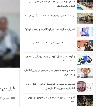
استخر روباز تهران کجا بریم؟ معرفی لوکس‌ترین
استخرهای پایتخت
تولید کننده بویلر روغن داغ ، ساخت دیگ روغن داغ
آموزش آسان و جذاب برای کلاس دومی ها با آی نو!
۱۰ مزایای یادگیری ورزش خیابانی مانند پارکور
چگونه اسپرت مال خرید تجهیزات ورزشی را متحول
کرده است؟
راهنمای خرید بهترین پودر پروتئین برای ورزشکاران
و بدنسازان
تشخیص و عیب‌یابی هوشمند ژنراتور: راهکاری برای
فول مچ بازی یو
افزایش بهره‌وری و کاهش هزینه‌ها
آمارهای بی‌نظیر ستاره جوان سن‌آنتونیو در تاریخ
سری آ ایت
NBA