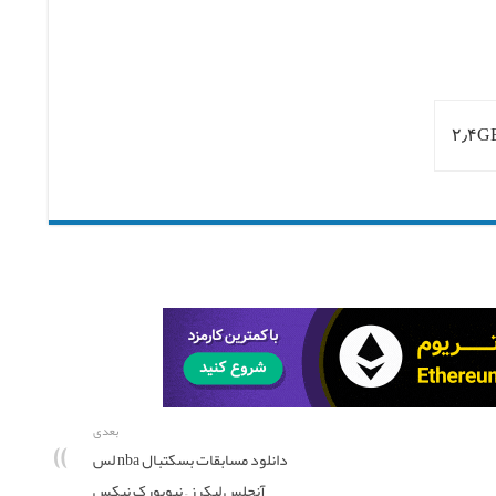
بعدی
دانلود مسابقات بسکتبال nba لس
آنجلس لیکرز – نیویورک نیکس