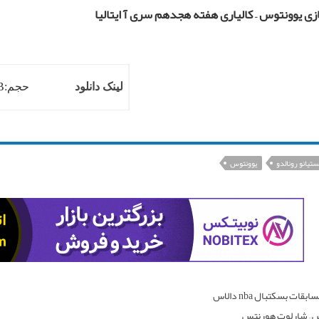
زی یوونتوس – کالیاری هفته هجدهم سری آ ایتالیا
لینک دانلود
حجم:۲٫۴GB
تیانو رونالدو
یوونتوس
دانلود مسابقات بسکتبال nba دالاس
 – شارلوت هورنتس