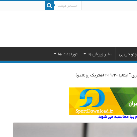
وتو جی پی
سایر ورزش ها
تورنمنت ها
۲(هتریک رونالدو)
م بها محاسبه می شود