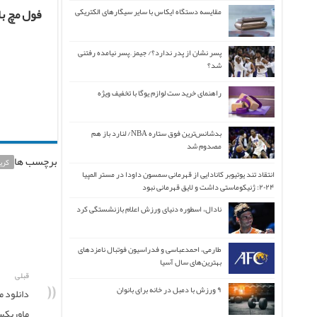
فول مچ با
مقایسه دستگاه ایکاس با سایر سیگارهای الکتریکی
پسر نشان از پدر ندارد؟/ جیمز ِ پسر نیامده رفتنی
شد؟
راهنمای خرید ست لوازم یوگا با تخفیف ویژه
بدشانس‌ترین فوق ستاره NBA/ لنارد باز هم
مصدوم شد
برچسب ها
کریس
انتقاد تند یوتیوبر کانادایی از قهرمانی سمسون داودا در مستر المپیا
۲۰۲۴: ژنیکوماستی داشت و لایق قهرمانی نبود
نادال، اسطوره دنیای ورزش اعلام بازنشستگی کرد
طارمی، احمدعباسی و فدراسیون فوتبال نامزدهای
بهترین‌های سال آسیا
قبلی
۹ ورزش با دمبل در خانه برای بانوان
ماوریکس