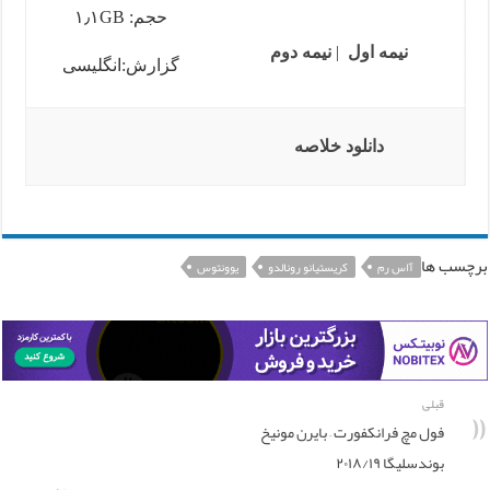
حجم: ۱٫۱GB
نیمه اول
|
نیمه دوم
گزارش:انگلیسی
دانلود خلاصه
برچسب ها
آاس رم
کریستیانو رونالدو
یوونتوس
قبلی
فول مچ فرانکفورت – بایرن مونیخ
بوندسلیگا ۲۰۱۸/۱۹