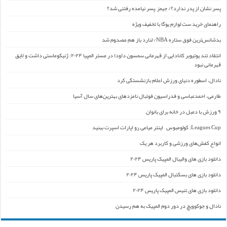
پسر نشان از پدر ندارد؟/ جیمز ِ پسر نیامده رفتنی شد؟
راهنمای خرید ست لوازم یوگا با تخفیف ویژه
بدشانس‌ترین فوق ستاره NBA/ لنارد باز هم مصدوم شد
انتقاد تند یوتیوبر کانادایی از قهرمانی سمسون داودا در مستر المپیا ۲۰۲۴: ژنیکوماستی داشت و لایق
قهرمانی نبود
نادال، اسطوره دنیای ورزش اعلام بازنشستگی کرد
طارمی، احمدعباسی و فدراسیون فوتبال نامزدهای بهترین‌های سال آسیا
۹ ورزش با دمبل در خانه برای بانوان
Leagues Cup: کولومبوس – اینتر میامی رو اپارات اسپرت ببنید
انواع کفش‌های ورزشی و کاربرد هر یک
دانلود بازی های والیبال المپیک پاریس ۲۰۲۴
دانلود بازی های بسکتبال المپیک پاریس ۲۰۲۴
دانلود بازی های تنیس المپیک پاریس ۲۰۲۴
نادال و جوکوویچ در دور دوم المپیک به هم رسیدن