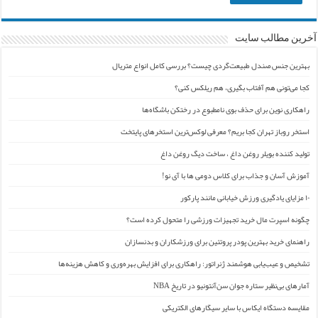
آخرین مطالب سایت
بهترین جنس صندل طبیعت‌گردی چیست؟ بررسی کامل انواع متریال
کجا می‌تونی هم آفتاب بگیری، هم ریلکس کنی؟
راهکاری نوین برای حذف بوی نامطبوع در رختکن باشگاه‌ها
استخر روباز تهران کجا بریم؟ معرفی لوکس‌ترین استخرهای پایتخت
تولید کننده بویلر روغن داغ ، ساخت دیگ روغن داغ
آموزش آسان و جذاب برای کلاس دومی ها با آی نو!
۱۰ مزایای یادگیری ورزش خیابانی مانند پارکور
چگونه اسپرت مال خرید تجهیزات ورزشی را متحول کرده است؟
راهنمای خرید بهترین پودر پروتئین برای ورزشکاران و بدنسازان
تشخیص و عیب‌یابی هوشمند ژنراتور: راهکاری برای افزایش بهره‌وری و کاهش هزینه‌ها
آمارهای بی‌نظیر ستاره جوان سن‌آنتونیو در تاریخ NBA
مقایسه دستگاه ایکاس با سایر سیگارهای الکتریکی