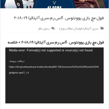
فول مچ بازی یوونتوس – آاس رم سری آ ایتالیا ۲۰۱۸/۱۹
سری آ ایتالیا
,
فوتبال
,
مطالب ویژه
بدون نظر
فول مچ بازی یوونتوس – آاس رم سری آ ایتالیا ۲۰۱۸/۱۹ + خلاصه
Media error: Format(s) not supported or source(s) not found
دریافت پرونده:
https://dl.sportdownload.ir/video/football/97.09/Juventus%20vs%20Roma%20Hi
ghlights.mp4?_=1