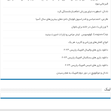
قهرمانی نبود
نادال، اسطوره دنیای ورزش اعلام بازنشستگی کرد
طارمی، احمدعباسی و فدراسیون فوتبال نامزدهای بهترین‌های سال آسیا
۹ ورزش با دمبل در خانه برای بانوان
Leagues Cup: کولومبوس – اینتر میامی رو اپارات اسپرت ببنید
انواع کفش‌های ورزشی و کاربرد هر یک
دانلود بازی های والیبال المپیک پاریس ۲۰۲۴
دانلود بازی های بسکتبال المپیک پاریس ۲۰۲۴
دانلود بازی های تنیس المپیک پاریس ۲۰۲۴
نادال و جوکوویچ در دور دوم المپیک به هم رسیدن
لینک