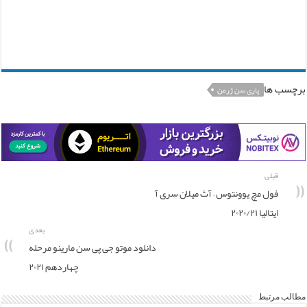
برچسب ها
پاری سن ژرمن
قبلی
فول مچ یوونتوس – آث میلان سری آ
ایتالیا ۲۰۲۰/۲۱
بعدی
دانلود موتو جی پی سن مارینو مرحله
چهاردهم ۲۰۲۱
مطالب مرتبط