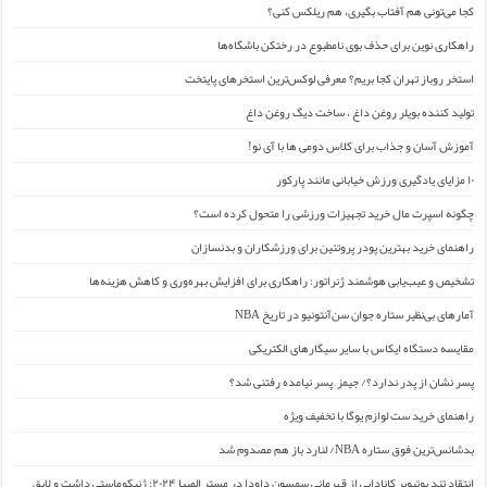
کجا می‌تونی هم آفتاب بگیری، هم ریلکس کنی؟
راهکاری نوین برای حذف بوی نامطبوع در رختکن باشگاه‌ها
استخر روباز تهران کجا بریم؟ معرفی لوکس‌ترین استخرهای پایتخت
تولید کننده بویلر روغن داغ ، ساخت دیگ روغن داغ
آموزش آسان و جذاب برای کلاس دومی ها با آی نو!
۱۰ مزایای یادگیری ورزش خیابانی مانند پارکور
چگونه اسپرت مال خرید تجهیزات ورزشی را متحول کرده است؟
راهنمای خرید بهترین پودر پروتئین برای ورزشکاران و بدنسازان
تشخیص و عیب‌یابی هوشمند ژنراتور: راهکاری برای افزایش بهره‌وری و کاهش هزینه‌ها
آمارهای بی‌نظیر ستاره جوان سن‌آنتونیو در تاریخ NBA
مقایسه دستگاه ایکاس با سایر سیگارهای الکتریکی
پسر نشان از پدر ندارد؟/ جیمز ِ پسر نیامده رفتنی شد؟
راهنمای خرید ست لوازم یوگا با تخفیف ویژه
بدشانس‌ترین فوق ستاره NBA/ لنارد باز هم مصدوم شد
انتقاد تند یوتیوبر کانادایی از قهرمانی سمسون داودا در مستر المپیا ۲۰۲۴: ژنیکوماستی داشت و لایق