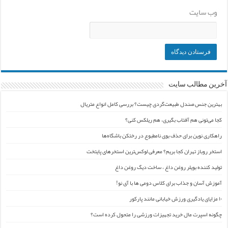
وب‌ سایت
آخرین مطالب سایت
بهترین جنس صندل طبیعت‌گردی چیست؟ بررسی کامل انواع متریال
کجا می‌تونی هم آفتاب بگیری، هم ریلکس کنی؟
راهکاری نوین برای حذف بوی نامطبوع در رختکن باشگاه‌ها
استخر روباز تهران کجا بریم؟ معرفی لوکس‌ترین استخرهای پایتخت
تولید کننده بویلر روغن داغ ، ساخت دیگ روغن داغ
آموزش آسان و جذاب برای کلاس دومی ها با آی نو!
۱۰ مزایای یادگیری ورزش خیابانی مانند پارکور
چگونه اسپرت مال خرید تجهیزات ورزشی را متحول کرده است؟