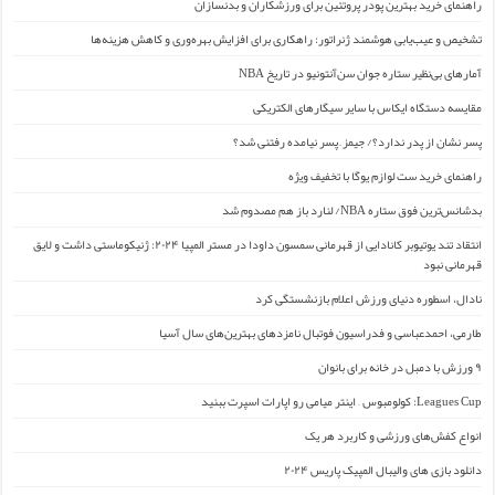
راهنمای خرید بهترین پودر پروتئین برای ورزشکاران و بدنسازان
تشخیص و عیب‌یابی هوشمند ژنراتور: راهکاری برای افزایش بهره‌وری و کاهش هزینه‌ها
آمارهای بی‌نظیر ستاره جوان سن‌آنتونیو در تاریخ NBA
مقایسه دستگاه ایکاس با سایر سیگارهای الکتریکی
پسر نشان از پدر ندارد؟/ جیمز ِ پسر نیامده رفتنی شد؟
راهنمای خرید ست لوازم یوگا با تخفیف ویژه
بدشانس‌ترین فوق ستاره NBA/ لنارد باز هم مصدوم شد
انتقاد تند یوتیوبر کانادایی از قهرمانی سمسون داودا در مستر المپیا ۲۰۲۴: ژنیکوماستی داشت و لایق
قهرمانی نبود
نادال، اسطوره دنیای ورزش اعلام بازنشستگی کرد
طارمی، احمدعباسی و فدراسیون فوتبال نامزدهای بهترین‌های سال آسیا
۹ ورزش با دمبل در خانه برای بانوان
Leagues Cup: کولومبوس – اینتر میامی رو اپارات اسپرت ببنید
انواع کفش‌های ورزشی و کاربرد هر یک
دانلود بازی های والیبال المپیک پاریس ۲۰۲۴