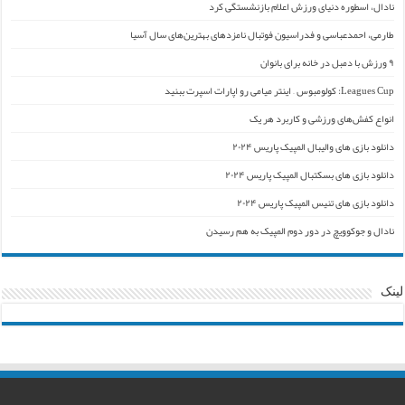
نادال، اسطوره دنیای ورزش اعلام بازنشستگی کرد
طارمی، احمدعباسی و فدراسیون فوتبال نامزدهای بهترین‌های سال آسیا
۹ ورزش با دمبل در خانه برای بانوان
Leagues Cup: کولومبوس – اینتر میامی رو اپارات اسپرت ببنید
انواع کفش‌های ورزشی و کاربرد هر یک
دانلود بازی های والیبال المپیک پاریس ۲۰۲۴
دانلود بازی های بسکتبال المپیک پاریس ۲۰۲۴
دانلود بازی های تنیس المپیک پاریس ۲۰۲۴
نادال و جوکوویچ در دور دوم المپیک به هم رسیدن
لینک