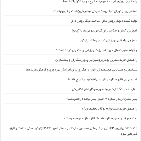
راهکاری نوین برای حذف بوی نامطبوع در رختکن باشگاه‌ها
استخر روباز تهران کجا بریم؟ معرفی لوکس‌ترین استخرهای پایتخت
تولید کننده بویلر روغن داغ ، ساخت دیگ روغن داغ
آموزش آسان و جذاب برای کلاس دومی ها با آی نو!
۱۰ مزایای یادگیری ورزش خیابانی مانند پارکور
چگونه اسپرت مال خرید تجهیزات ورزشی را متحول کرده است؟
راهنمای خرید بهترین پودر پروتئین برای ورزشکاران و بدنسازان
تشخیص و عیب‌یابی هوشمند ژنراتور: راهکاری برای افزایش بهره‌وری و کاهش هزینه‌ها
آمارهای بی‌نظیر ستاره جوان سن‌آنتونیو در تاریخ NBA
مقایسه دستگاه ایکاس با سایر سیگارهای الکتریکی
پسر نشان از پدر ندارد؟/ جیمز ِ پسر نیامده رفتنی شد؟
راهنمای خرید ست لوازم یوگا با تخفیف ویژه
بدشانس‌ترین فوق ستاره NBA/ لنارد باز هم مصدوم شد
انتقاد تند یوتیوبر کانادایی از قهرمانی سمسون داودا در مستر المپیا ۲۰۲۴: ژنیکوماستی داشت و لایق
قهرمانی نبود