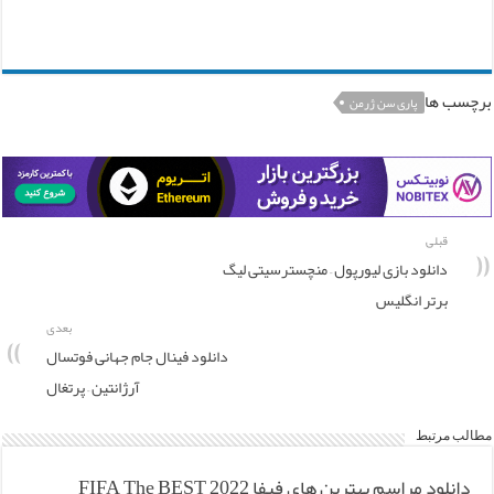
برچسب ها
پاری سن ژرمن
قبلی
دانلود بازی لیورپول – منچسترسیتی لیگ
برتر انگلیس
بعدی
دانلود فینال جام جهانی فوتسال
آرژانتین – پرتغال
مطالب مرتبط
دانلود مراسم بهترین های فیفا FIFA The BEST 2022