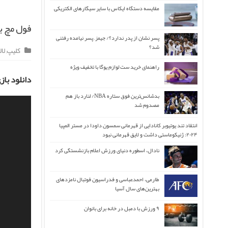
مقایسه دستگاه ایکاس با سایر سیگارهای الکتریکی
فول مچ بازی
پسر نشان از پدر ندارد؟/ جیمز ِ پسر نیامده رفتنی
شد؟
کلیپ
,
لال
راهنمای خرید ست لوازم یوگا با تخفیف ویژه
دانلود باز
بدشانس‌ترین فوق ستاره NBA/ لنارد باز هم
مصدوم شد
انتقاد تند یوتیوبر کانادایی از قهرمانی سمسون داودا در مستر المپیا
۲۰۲۴: ژنیکوماستی داشت و لایق قهرمانی نبود
نادال، اسطوره دنیای ورزش اعلام بازنشستگی کرد
طارمی، احمدعباسی و فدراسیون فوتبال نامزدهای
بهترین‌های سال آسیا
۹ ورزش با دمبل در خانه برای بانوان