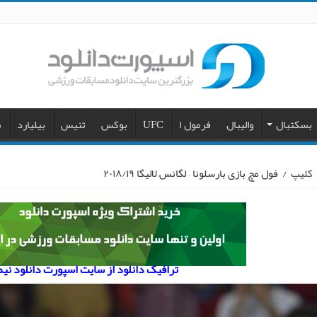
بسکتبال
والیبال
فرمول ۱
UFC
بوکس
تنیس
بیلیارد
م
کلیپ
/
فول مچ بازی بارسلونا – لگانس لالیگا ۲۰۱۸/۱۹
ترافیک دانلود از سایت اسپورت دانلود نی