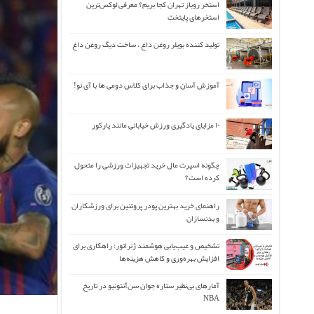
استخر روباز تهران کجا بریم؟ معرفی لوکس‌ترین
استخرهای پایتخت
تولید کننده بویلر روغن داغ ، ساخت دیگ روغن داغ
آموزش آسان و جذاب برای کلاس دومی ها با آی نو!
۱۰ مزایای یادگیری ورزش خیابانی مانند پارکور
چگونه اسپرت مال خرید تجهیزات ورزشی را متحول
کرده است؟
راهنمای خرید بهترین پودر پروتئین برای ورزشکاران
و بدنسازان
تشخیص و عیب‌یابی هوشمند ژنراتور: راهکاری برای
افزایش بهره‌وری و کاهش هزینه‌ها
آمارهای بی‌نظیر ستاره جوان سن‌آنتونیو در تاریخ
NBA