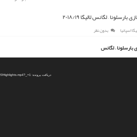
 بارسلونا – لگانس لالیگا ۲۰۱۸/۱۹
یگا اسپانیا
بدون نظر
ی بارسلونا – لگانس
دریافت پرونده: https://dl.sportdownload.ir/video/football/97.10/Barcelona%20vs%20Leganes%20Highlights.mp4?_=1