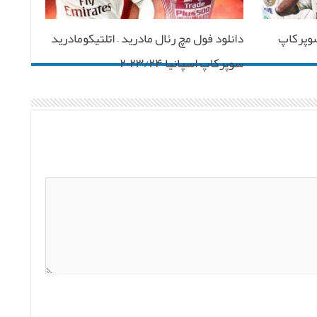
ل کلاسیکو ۲۵۶(۲۸۹) سوپرکاپ
دانلود فول مچ رئال مادرید – اتلتیکومادرید
سوپرکاپ اسپانیا ۲۰۲۳/۲۴