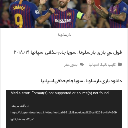
بارسلونا
فول مچ بازی بارسلونا – سویا جام حذفی اسپانیا ۲۰۱۸/۱۹
کلیپ
,
لالیگا اسپانیا
بدون نظر
دانلود بازی بارسلونا – سویا جام حذفی اسپانیا
Media error: Format(s) not supported or source(s) not found
دریافت پرونده:
https://dl.sportdownload.ir/video/football/97.11/Barcelona%20vs%20Sevilla%20H
ighlights.mp4?_=1