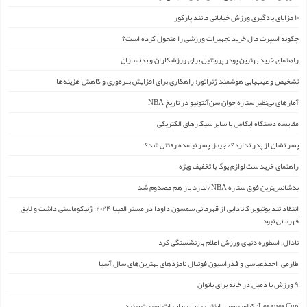
۱۰ مزایای یادگیری ورزش خیابانی مانند پارکور
چگونه اسپرت مال خرید تجهیزات ورزشی را متحول کرده است؟
راهنمای خرید بهترین پودر پروتئین برای ورزشکاران و بدنسازان
تشخیص و عیب‌یابی هوشمند ژنراتور: راهکاری برای افزایش بهره‌وری و کاهش هزینه‌ها
آمارهای بی‌نظیر ستاره جوان سن‌آنتونیو در تاریخ NBA
مقایسه دستگاه ایکاس با سایر سیگارهای الکتریکی
پسر نشان از پدر ندارد؟/ جیمز ِ پسر نیامده رفتنی شد؟
راهنمای خرید ست لوازم یوگا با تخفیف ویژه
بدشانس‌ترین فوق ستاره NBA/ لنارد باز هم مصدوم شد
انتقاد تند یوتیوبر کانادایی از قهرمانی سمسون داودا در مستر المپیا ۲۰۲۴: ژنیکوماستی داشت و لایق
قهرمانی نبود
نادال، اسطوره دنیای ورزش اعلام بازنشستگی کرد
طارمی، احمدعباسی و فدراسیون فوتبال نامزدهای بهترین‌های سال آسیا
۹ ورزش با دمبل در خانه برای بانوان
Leagues Cup: کولومبوس – اینتر میامی رو اپارات اسپرت ببنید