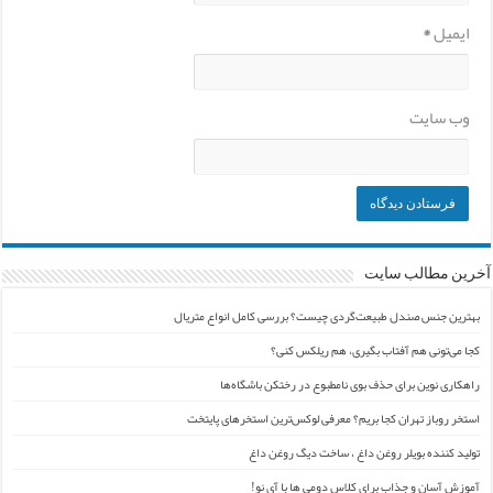
ایمیل
*
وب‌ سایت
آخرین مطالب سایت
بهترین جنس صندل طبیعت‌گردی چیست؟ بررسی کامل انواع متریال
کجا می‌تونی هم آفتاب بگیری، هم ریلکس کنی؟
راهکاری نوین برای حذف بوی نامطبوع در رختکن باشگاه‌ها
استخر روباز تهران کجا بریم؟ معرفی لوکس‌ترین استخرهای پایتخت
تولید کننده بویلر روغن داغ ، ساخت دیگ روغن داغ
آموزش آسان و جذاب برای کلاس دومی ها با آی نو!