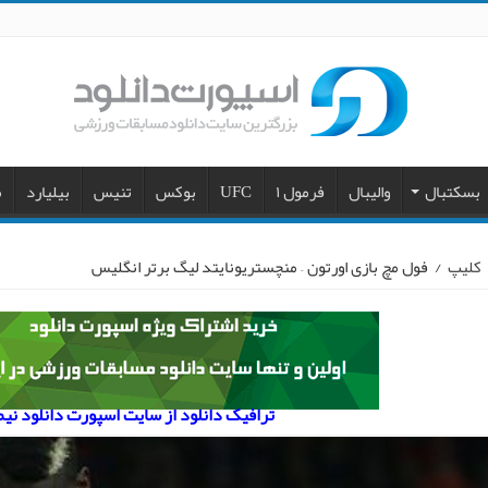
بسکتبال
والیبال
فرمول ۱
UFC
بوکس
تنیس
بیلیارد
م
کلیپ
/
فول مچ بازی اورتون – منچستریونایتد لیگ برتر انگلیس
ترافیک دانلود از سایت اسپورت دانلود نی