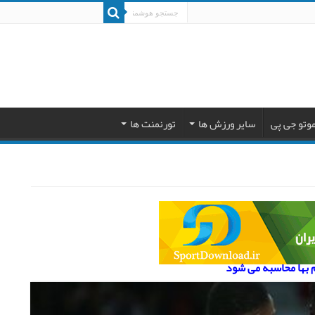
وتو جی پی
سایر ورزش ها
تورنمنت ها
م بها محاسبه می شود