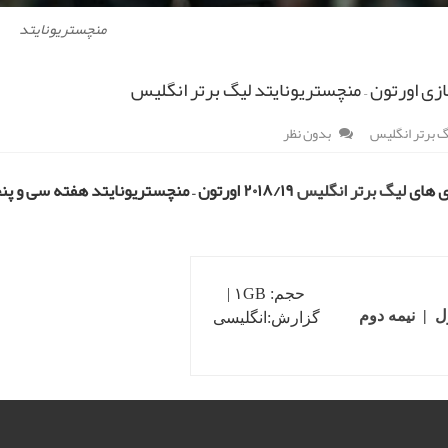
منچستریونایتد
زی اورتون – منچستریونایتد لیگ برتر انگلیس
گ برتر انگلیس
بدون نظر
زی های
لیگ برتر انگلیس
۲۰۱۸/۱۹ اورتون – منچستریونایتد هفته سی و پنجم
حجم: ۱GB |
ل
|
نیمه دوم
گزارش:انگلیسی