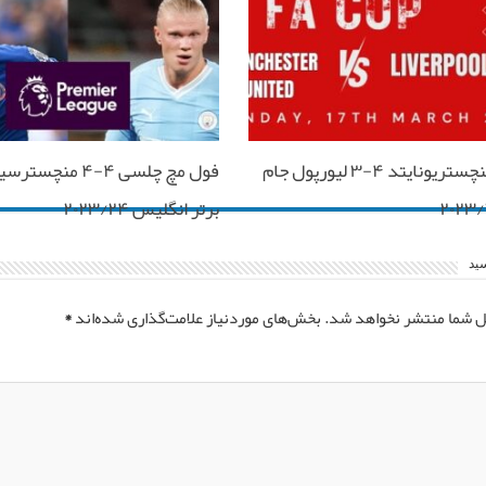
فول مچ منچستریونایتد ۴-۳ لیورپول جام
فول مچ چلسی ۴-۴ منچ
برتر انگلیس ۲۰۲۳/۲۴
سید
ل شما منتشر نخواهد شد.
بخش‌های موردنیاز علامت‌گذاری شده‌اند
*