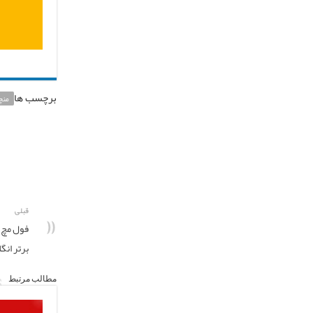
برچسب ها
منچ
قبلی
فول مچ آ
برتر ان
مطالب مرتبط