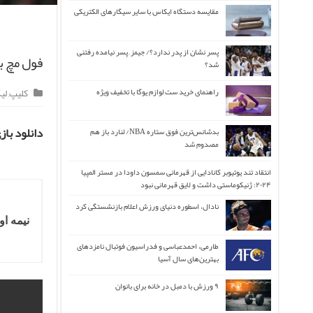
مقایسه دستگاه ایکاس با سایر سیگارهای الکتریکی
پسر نشان از پدر ندارد؟/ جیمز ِ پسر نیامده رفتنی
فول مچ با
شد؟
کلیپ
,
لی
راهنمای خرید ست لوازم یوگا با تخفیف ویژه
دانلود با
بدشانس‌ترین فوق ستاره NBA/ لنارد باز هم
مصدوم شد
انتقاد تند یوتیوبر کانادایی از قهرمانی سمسون داودا در مستر المپیا
۲۰۲۴: ژنیکوماستی داشت و لایق قهرمانی نبود
نادال، اسطوره دنیای ورزش اعلام بازنشستگی کرد
نیمه او
طارمی، احمدعباسی و فدراسیون فوتبال نامزدهای
بهترین‌های سال آسیا
۹ ورزش با دمبل در خانه برای بانوان