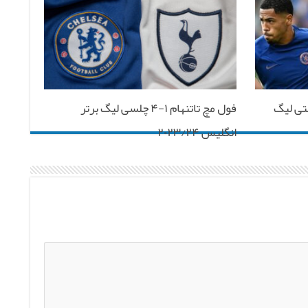
سترسیتی لیگ
فول مچ تاتنهام ۱-۴ چلسی لیگ برتر
انگلیس ۲۰۲۳/۲۴