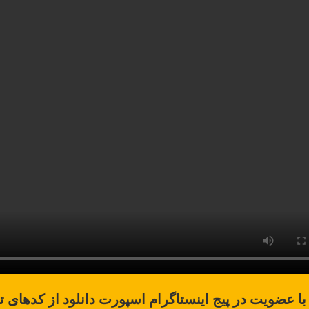
با عضویت در پیج اینستاگرام اسپورت دانلود از کدهای ت