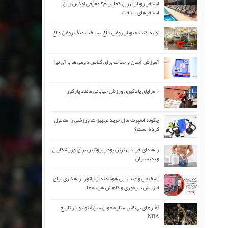
استخر روباز تهران کجا بریم؟ معرفی لوکس‌ترین
استخرهای پایتخت
تولید کننده بویلر روغن داغ ، ساخت دیگ روغن داغ
آموزش آسان و جذاب برای کلاس دومی ها با آی نو!
۱۰ مزایای یادگیری ورزش خیابانی مانند پارکور
چگونه اسپرت مال خرید تجهیزات ورزشی را متحول
کرده است؟
راهنمای خرید بهترین پودر پروتئین برای ورزشکاران
و بدنسازان
تشخیص و عیب‌یابی هوشمند ژنراتور: راهکاری برای
افزایش بهره‌وری و کاهش هزینه‌ها
آمارهای بی‌نظیر ستاره جوان سن‌آنتونیو در تاریخ
NBA