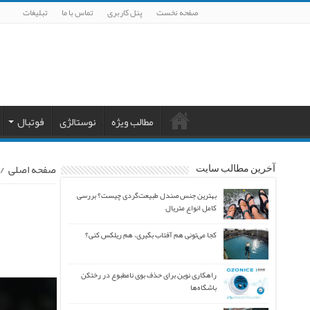
صفحه نخست
پنل کاربری
تماس با ما
تبلیغات
مطالب ویژه
نوستالژی
فوتبال
صفحه اصلی
/
آخرین مطالب سایت
بهترین جنس صندل طبیعت‌گردی چیست؟ بررسی
کامل انواع متریال
کجا می‌تونی هم آفتاب بگیری، هم ریلکس کنی؟
راهکاری نوین برای حذف بوی نامطبوع در رختکن
باشگاه‌ها