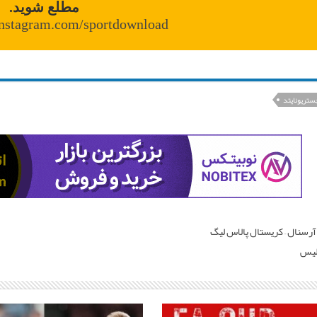
مطلع شوید.
instagram.com/sportdownload
ستریونایتد
رسنال – کریستال پالاس لیگ
گلیس