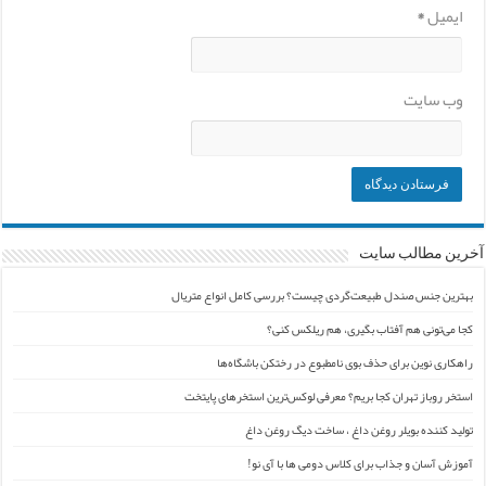
ایمیل
*
وب‌ سایت
آخرین مطالب سایت
بهترین جنس صندل طبیعت‌گردی چیست؟ بررسی کامل انواع متریال
کجا می‌تونی هم آفتاب بگیری، هم ریلکس کنی؟
راهکاری نوین برای حذف بوی نامطبوع در رختکن باشگاه‌ها
استخر روباز تهران کجا بریم؟ معرفی لوکس‌ترین استخرهای پایتخت
تولید کننده بویلر روغن داغ ، ساخت دیگ روغن داغ
آموزش آسان و جذاب برای کلاس دومی ها با آی نو!