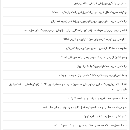
۱۰ مزایای یادگیری ورزش خیابانی مانند پارکور
چگونه اسپرت مال خرید تجهیزات ورزشی را متحول کرده است؟
راهنمای خرید بهترین پودر پروتئین برای ورزشکاران و بدنسازان
تشخیص و عیب‌یابی هوشمند ژنراتور: راهکاری برای افزایش بهره‌وری و کاهش هزینه‌ها
آمارهای بی‌نظیر ستاره جوان سن‌آنتونیو در تاریخ NBA
مقایسه دستگاه ایکاس با سایر سیگارهای الکتریکی
پسر نشان از پدر ندارد؟/ جیمز ِ پسر نیامده رفتنی شد؟
راهنمای خرید ست لوازم یوگا با تخفیف ویژه
بدشانس‌ترین فوق ستاره NBA/ لنارد باز هم مصدوم شد
انتقاد تند یوتیوبر کانادایی از قهرمانی سمسون داودا در مستر المپیا ۲۰۲۴: ژنیکوماستی داشت و لایق
قهرمانی نبود
نادال، اسطوره دنیای ورزش اعلام بازنشستگی کرد
طارمی، احمدعباسی و فدراسیون فوتبال نامزدهای بهترین‌های سال آسیا
۹ ورزش با دمبل در خانه برای بانوان
Leagues Cup: کولومبوس – اینتر میامی رو اپارات اسپرت ببنید