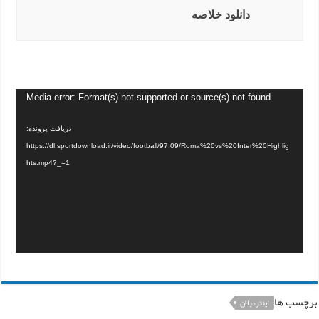
دانلود خلاصه
Media error: Format(s) not supported or source(s) not found
دریافت پرونده:
https://dl.sportdownload.ir/video/football/97.09/Roma%20vs%20Inter%20Highlig
hts.mp4?_=1
برچسب ها
اینترمیلان