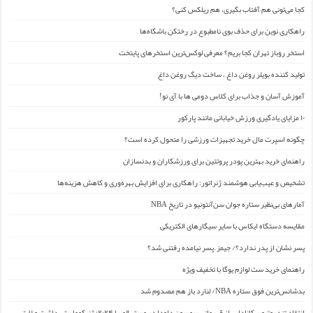
کجا می‌تونی هم آفتاب بگیری، هم ریلکس کنی؟
راهکاری نوین برای حذف بوی نامطبوع در رختکن باشگاه‌ها
استخر روباز تهران کجا بریم؟ معرفی لوکس‌ترین استخرهای پایتخت
تولید کننده بویلر روغن داغ ، ساخت دیگ روغن داغ
آموزش آسان و جذاب برای کلاس دومی ها با آی نو!
۱۰ مزایای یادگیری ورزش خیابانی مانند پارکور
چگونه اسپرت مال خرید تجهیزات ورزشی را متحول کرده است؟
راهنمای خرید بهترین پودر پروتئین برای ورزشکاران و بدنسازان
تشخیص و عیب‌یابی هوشمند ژنراتور: راهکاری برای افزایش بهره‌وری و کاهش هزینه‌ها
آمارهای بی‌نظیر ستاره جوان سن‌آنتونیو در تاریخ NBA
مقایسه دستگاه ایکاس با سایر سیگارهای الکتریکی
پسر نشان از پدر ندارد؟/ جیمز ِ پسر نیامده رفتنی شد؟
راهنمای خرید ست لوازم یوگا با تخفیف ویژه
بدشانس‌ترین فوق ستاره NBA/ لنارد باز هم مصدوم شد
انتقاد تند یوتیوبر کانادایی از قهرمانی سمسون داودا در مستر المپیا ۲۰۲۴: ژنیکوماستی داشت و لایق