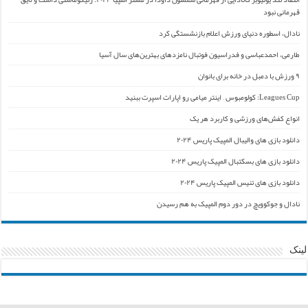
قهرمانی نبود
نادال، اسطوره دنیای ورزش اعلام بازنشستگی کرد
طارمی، احمدعباسی و فدراسیون فوتبال نامزدهای بهترین‌های سال آسیا
۹ ورزش با دمبل در خانه برای بانوان
Leagues Cup: کولومبوس – اینتر میامی رو اپارات اسپرت ببنید
انواع کفش‌های ورزشی و کاربرد هر یک
دانلود بازی های والیبال المپیک پاریس ۲۰۲۴
دانلود بازی های بسکتبال المپیک پاریس ۲۰۲۴
دانلود بازی های تنیس المپیک پاریس ۲۰۲۴
نادال و جوکوویچ در دور دوم المپیک به هم رسیدن
لینک