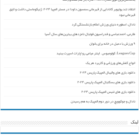
انتقاد تند یوتیوبر کانادایی از قهرمانی سمسون داودا در مستر المپیا ۲۰۲۴: ژنیکوماستی داشت و لایق
قهرمانی نبود
نادال، اسطوره دنیای ورزش اعلام بازنشستگی کرد
طارمی، احمدعباسی و فدراسیون فوتبال نامزدهای بهترین‌های سال آسیا
۹ ورزش با دمبل در خانه برای بانوان
Leagues Cup: کولومبوس – اینتر میامی رو اپارات اسپرت ببنید
انواع کفش‌های ورزشی و کاربرد هر یک
دانلود بازی های والیبال المپیک پاریس ۲۰۲۴
دانلود بازی های بسکتبال المپیک پاریس ۲۰۲۴
دانلود بازی های تنیس المپیک پاریس ۲۰۲۴
نادال و جوکوویچ در دور دوم المپیک به هم رسیدن
لینک