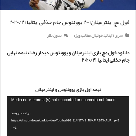
فول مچ اینترمیلان۱-۲ یوونتوس جام حذفی ایتالیا ۲۰۲۰/۲۱
سری آ ایتالیا
,
فوتبال
,
مطالب ویژه
بدون نظر
دانلود فول مچ بازی اینترمیلان و یوونتوس دیدار رفت نیمه نهایی
جام حذفی ایتالیا ۲۰۲۰/۲۱
نیمه اول بازی یوونتوس و اینترمیلان
Media error: Format(s) not supported or source(s) not found
دریافت پرونده:
https://dl.sportdownload.ir/video/football/99.11/INT.VS.JUV.FIRST.HALF.mp4?
_=1