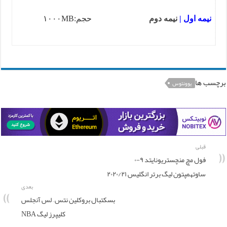
نیمه اول
|
نیمه دوم
حجم:۱۰۰۰MB
برچسب ها
یوونتوس
قبلی
فول مچ منچستریونایتد ۹-۰
ساوتهمپتون لیگ برتر انگلیس ۲۰۲۰/۲۱
بعدی
بسکتبال بروکلین نتس – لس آنجلس
کلیپرز لیگ NBA