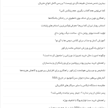
بهترین جنس صندل طبیعت‌گردی چیست؟ بررسی کامل انواع متریال
کجا می‌تونی هم آفتاب بگیری، هم ریلکس کنی؟
راهکاری نوین برای حذف بوی نامطبوع در رختکن باشگاه‌ها
استخر روباز تهران کجا بریم؟ معرفی لوکس‌ترین استخرهای پایتخت
تولید کننده بویلر روغن داغ ، ساخت دیگ روغن داغ
آموزش آسان و جذاب برای کلاس دومی ها با آی نو!
۱۰ مزایای یادگیری ورزش خیابانی مانند پارکور
چگونه اسپرت مال خرید تجهیزات ورزشی را متحول کرده است؟
راهنمای خرید بهترین پودر پروتئین برای ورزشکاران و بدنسازان
تشخیص و عیب‌یابی هوشمند ژنراتور: راهکاری برای افزایش بهره‌وری و کاهش هزینه‌ها
آمارهای بی‌نظیر ستاره جوان سن‌آنتونیو در تاریخ NBA
مقایسه دستگاه ایکاس با سایر سیگارهای الکتریکی
پسر نشان از پدر ندارد؟/ جیمز ِ پسر نیامده رفتنی شد؟
راهنمای خرید ست لوازم یوگا با تخفیف ویژه
بدشانس‌ترین فوق ستاره NBA/ لنارد باز هم مصدوم شد