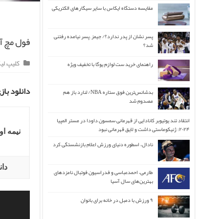
مقایسه دستگاه ایکاس با سایر سیگارهای الکتریکی
پسر نشان از پدر ندارد؟/ جیمز ِ پسر نیامده رفتنی
فول مچ آ
شد؟
کلیپ
,
لی
راهنمای خرید ست لوازم یوگا با تخفیف ویژه
دانلود با
بدشانس‌ترین فوق ستاره NBA/ لنارد باز هم
مصدوم شد
انتقاد تند یوتیوبر کانادایی از قهرمانی سمسون داودا در مستر المپیا
۲۰۲۴: ژنیکوماستی داشت و لایق قهرمانی نبود
نیمه او
نادال، اسطوره دنیای ورزش اعلام بازنشستگی کرد
دان
طارمی، احمدعباسی و فدراسیون فوتبال نامزدهای
بهترین‌های سال آسیا
۹ ورزش با دمبل در خانه برای بانوان