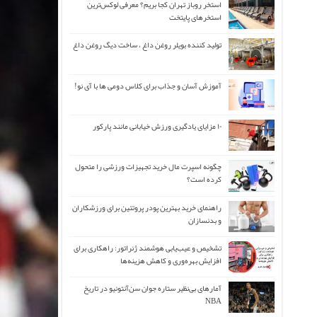
استخر روباز تهران کجا بریم؟ معرفی لوکس‌ترین
استخرهای پایتخت
تولید کننده بویلر روغن داغ ، ساخت دیگ روغن داغ
آموزش آسان و جذاب برای کلاس دومی ها با آی نو!
۱۰ مزایای یادگیری ورزش خیابانی مانند پارکور
چگونه اسپرت مال خرید تجهیزات ورزشی را متحول
کرده است؟
راهنمای خرید بهترین پودر پروتئین برای ورزشکاران
و بدنسازان
تشخیص و عیب‌یابی هوشمند ژنراتور: راهکاری برای
افزایش بهره‌وری و کاهش هزینه‌ها
آمارهای بی‌نظیر ستاره جوان سن‌آنتونیو در تاریخ
NBA