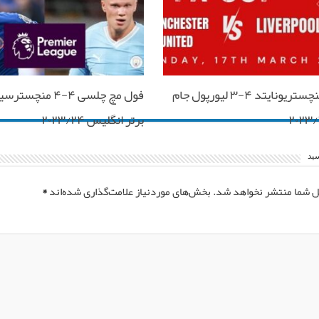
فول مچ منچستریونایتد ۴-۳ لیورپول جام
فول مچ چلسی ۴-۴ منچ
برتر انگلیس ۲۰۲۳/۲۴
سید
ل شما منتشر نخواهد شد.
بخش‌های موردنیاز علامت‌گذاری شده‌اند
*