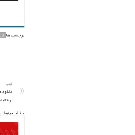
برچسب ها
آرس
قبلی
دانلود م
بریتانیا
مطالب مرتبط