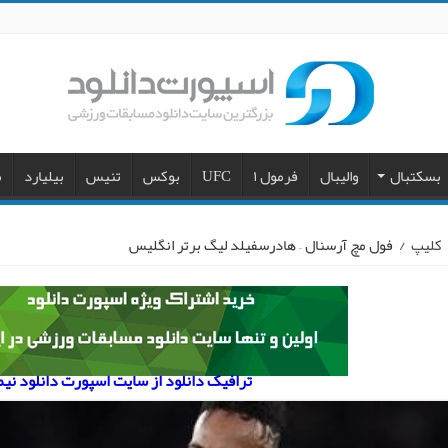
بسکتبال
والیبال
فرمول ۱
UFC
بوکس
تنیس
بیلیارد
م
کلیپ
/
فول مچ آرسنال – هادرسفیلد لیگ برتر انگلیس
ترافیک دانلود از سایت اسپورت دانلود نی