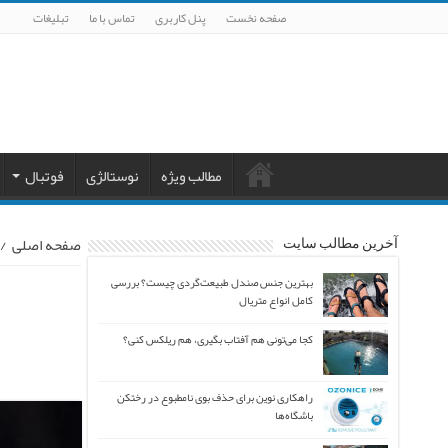
صفحه نخست
پنل کاربری
تماس با ما
تبلیغات
مطالب ویژه
نوستالژی
فوتبال
صفحه اصلی
/
آخرین مطالب سایت
بهترین جنس صندل طبیعت‌گردی چیست؟ بررسی
کامل انواع متریال
کجا می‌تونی هم آفتاب بگیری، هم ریلکس کنی؟
راهکاری نوین برای حذف بوی نامطبوع در رختکن
باشگاه‌ها