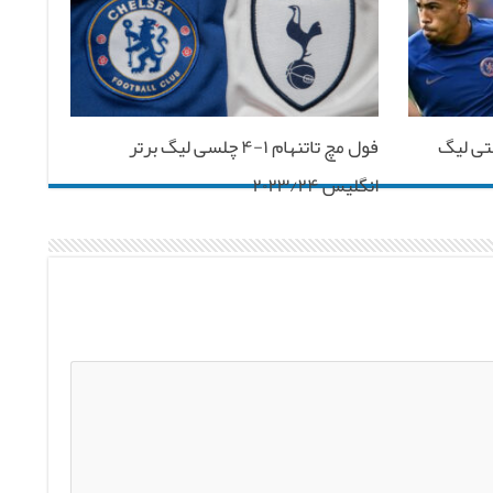
سترسیتی لیگ
فول مچ تاتنهام ۱-۴ چلسی لیگ برتر
انگلیس ۲۰۲۳/۲۴