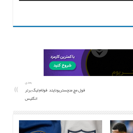
بعدی
فول مچ منچستریونایتد – فولام لیگ برتر
انگلیس