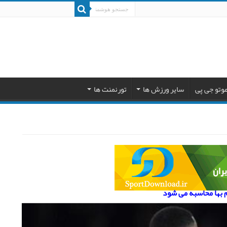
وتو جی پی
سایر ورزش ها
تورنمنت ها
م بها محاسبه می شود