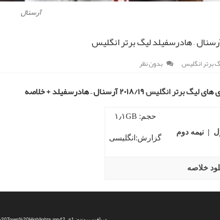
آرسنال
رسنال – هادرسفیلد لیگ برتر انگلیس
گ برتر انگلیس
بدون نظر
زی های
لیگ برتر انگلیس
۲۰۱۸/۱۹ آرسنال – هادرسفیلد + خلاصه
حجم: ۱٫۱GB
ل
|
نیمه دوم
گزارش:انگلیسی
لود خلاصه
دریافت پرونده: https://dl.sportdownload.ir/video/football/97.09/Arsenal%20vs%20Huddersfield%20Town%20Highlights.mp4?_=1