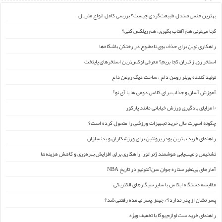
بهترین جنس صندل طبیعت‌گردی چیست؟ بررسی کامل انواع متریال
کجا می‌تونی هم آفتاب بگیری، هم ریلکس کنی؟
راهکاری نوین برای حذف بوی نامطبوع در رختکن باشگاه‌ها
استخر روباز تهران کجا بریم؟ معرفی لوکس‌ترین استخرهای پایتخت
تولید کننده بویلر روغن داغ ، ساخت دیگ روغن داغ
آموزش آسان و جذاب برای کلاس دومی ها با آی نو!
۱۰ مزایای یادگیری ورزش خیابانی مانند پارکور
چگونه اسپرت مال خرید تجهیزات ورزشی را متحول کرده است؟
راهنمای خرید بهترین پودر پروتئین برای ورزشکاران و بدنسازان
تشخیص و عیب‌یابی هوشمند ژنراتور: راهکاری برای افزایش بهره‌وری و کاهش هزینه‌ها
آمارهای بی‌نظیر ستاره جوان سن‌آنتونیو در تاریخ NBA
مقایسه دستگاه ایکاس با سایر سیگارهای الکتریکی
پسر نشان از پدر ندارد؟/ جیمز ِ پسر نیامده رفتنی شد؟
راهنمای خرید ست لوازم یوگا با تخفیف ویژه