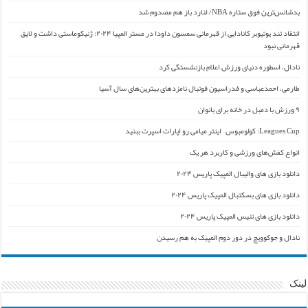
بدشانس‌ترین فوق ستاره NBA/ لنارد باز هم مصدوم شد
انتقاد تند یوتیوبر کانادایی از قهرمانی سمسون داودا در مستر المپیا ۲۰۲۴: ژنیکوماستی داشت و لایق
قهرمانی نبود
نادال، اسطوره دنیای ورزش اعلام بازنشستگی کرد
طارمی، احمدعباسی و فدراسیون فوتبال نامزدهای بهترین‌های سال آسیا
۹ ورزش با دمبل در خانه برای بانوان
Leagues Cup: کولومبوس – اینتر میامی رو اپارات اسپرت ببنید
انواع کفش‌های ورزشی و کاربرد هر یک
دانلود بازی های والیبال المپیک پاریس ۲۰۲۴
دانلود بازی های بسکتبال المپیک پاریس ۲۰۲۴
دانلود بازی های تنیس المپیک پاریس ۲۰۲۴
نادال و جوکوویچ در دور دوم المپیک به هم رسیدن
لینک