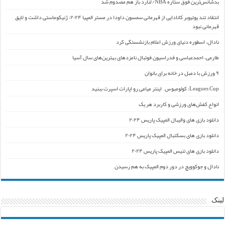
بدشانس‌ترین فوق ستاره NBA/ لنارد باز هم مصدوم شد
انتقاد تند یوتیوبر کانادایی از قهرمانی سمسون داودا در مستر المپیا ۲۰۲۴: ژنیکوماستی داشت و لایق
قهرمانی نبود
نادال، اسطوره دنیای ورزش اعلام بازنشستگی کرد
طارمی، احمدعباسی و فدراسیون فوتبال نامزدهای بهترین‌های سال آسیا
۹ ورزش با دمبل در خانه برای بانوان
Leagues Cup: کولومبوس – اینتر میامی رو اپارات اسپرت ببنید
انواع کفش‌های ورزشی و کاربرد هر یک
دانلود بازی های والیبال المپیک پاریس ۲۰۲۴
دانلود بازی های بسکتبال المپیک پاریس ۲۰۲۴
دانلود بازی های تنیس المپیک پاریس ۲۰۲۴
نادال و جوکوویچ در دور دوم المپیک به هم رسیدن
لینک