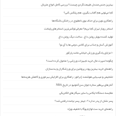
بهترین جنس صندل طبیعت‌گردی چیست؟ بررسی کامل انواع متریال
کجا می‌تونی هم آفتاب بگیری، هم ریلکس کنی؟
راهکاری نوین برای حذف بوی نامطبوع در رختکن باشگاه‌ها
استخر روباز تهران کجا بریم؟ معرفی لوکس‌ترین استخرهای پایتخت
تولید کننده بویلر روغن داغ ، ساخت دیگ روغن داغ
آموزش آسان و جذاب برای کلاس دومی ها با آی نو!
۱۰ مزایای یادگیری ورزش خیابانی مانند پارکور
چگونه اسپرت مال خرید تجهیزات ورزشی را متحول کرده است؟
راهنمای خرید بهترین پودر پروتئین برای ورزشکاران و بدنسازان
تشخیص و عیب‌یابی هوشمند ژنراتور: راهکاری برای افزایش بهره‌وری و کاهش هزینه‌ها
آمارهای بی‌نظیر ستاره جوان سن‌آنتونیو در تاریخ NBA
مقایسه دستگاه ایکاس با سایر سیگارهای الکتریکی
پسر نشان از پدر ندارد؟/ جیمز ِ پسر نیامده رفتنی شد؟
راهنمای خرید ست لوازم یوگا با تخفیف ویژه