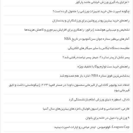
۱۰ مزایای یادگیری ورزش خیابانی مانند پارکور
چگونه اسپرت مال خرید تجهیزات ورزشی را متحول کرده است؟
راهنمای خرید بهترین پودر پروتئین برای ورزشکاران و بدنسازان
تشخیص و عیب‌یابی هوشمند ژنراتور: راهکاری برای افزایش بهره‌وری و کاهش هزینه‌ها
آمارهای بی‌نظیر ستاره جوان سن‌آنتونیو در تاریخ NBA
مقایسه دستگاه ایکاس با سایر سیگارهای الکتریکی
پسر نشان از پدر ندارد؟/ جیمز ِ پسر نیامده رفتنی شد؟
راهنمای خرید ست لوازم یوگا با تخفیف ویژه
بدشانس‌ترین فوق ستاره NBA/ لنارد باز هم مصدوم شد
انتقاد تند یوتیوبر کانادایی از قهرمانی سمسون داودا در مستر المپیا ۲۰۲۴: ژنیکوماستی داشت و لایق
قهرمانی نبود
نادال، اسطوره دنیای ورزش اعلام بازنشستگی کرد
طارمی، احمدعباسی و فدراسیون فوتبال نامزدهای بهترین‌های سال آسیا
۹ ورزش با دمبل در خانه برای بانوان
Leagues Cup: کولومبوس – اینتر میامی رو اپارات اسپرت ببنید