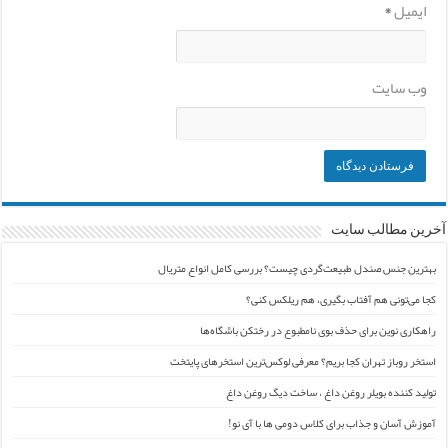
ایمیل
*
وب‌ سایت
آخرین مطالب سایت
بهترین جنس صندل طبیعت‌گردی چیست؟ بررسی کامل انواع متریال
کجا می‌تونی هم آفتاب بگیری، هم ریلکس کنی؟
راهکاری نوین برای حذف بوی نامطبوع در رختکن باشگاه‌ها
استخر روباز تهران کجا بریم؟ معرفی لوکس‌ترین استخرهای پایتخت
تولید کننده بویلر روغن داغ ، ساخت دیگ روغن داغ
آموزش آسان و جذاب برای کلاس دومی ها با آی نو!