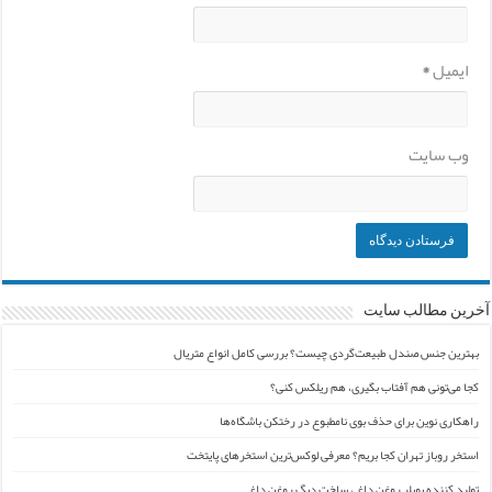
ایمیل
*
وب‌ سایت
آخرین مطالب سایت
بهترین جنس صندل طبیعت‌گردی چیست؟ بررسی کامل انواع متریال
کجا می‌تونی هم آفتاب بگیری، هم ریلکس کنی؟
راهکاری نوین برای حذف بوی نامطبوع در رختکن باشگاه‌ها
استخر روباز تهران کجا بریم؟ معرفی لوکس‌ترین استخرهای پایتخت
تولید کننده بویلر روغن داغ ، ساخت دیگ روغن داغ