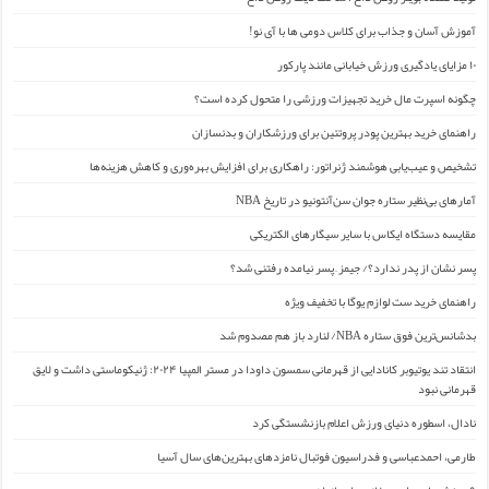
آموزش آسان و جذاب برای کلاس دومی ها با آی نو!
۱۰ مزایای یادگیری ورزش خیابانی مانند پارکور
چگونه اسپرت مال خرید تجهیزات ورزشی را متحول کرده است؟
راهنمای خرید بهترین پودر پروتئین برای ورزشکاران و بدنسازان
تشخیص و عیب‌یابی هوشمند ژنراتور: راهکاری برای افزایش بهره‌وری و کاهش هزینه‌ها
آمارهای بی‌نظیر ستاره جوان سن‌آنتونیو در تاریخ NBA
مقایسه دستگاه ایکاس با سایر سیگارهای الکتریکی
پسر نشان از پدر ندارد؟/ جیمز ِ پسر نیامده رفتنی شد؟
راهنمای خرید ست لوازم یوگا با تخفیف ویژه
بدشانس‌ترین فوق ستاره NBA/ لنارد باز هم مصدوم شد
انتقاد تند یوتیوبر کانادایی از قهرمانی سمسون داودا در مستر المپیا ۲۰۲۴: ژنیکوماستی داشت و لایق
قهرمانی نبود
نادال، اسطوره دنیای ورزش اعلام بازنشستگی کرد
طارمی، احمدعباسی و فدراسیون فوتبال نامزدهای بهترین‌های سال آسیا