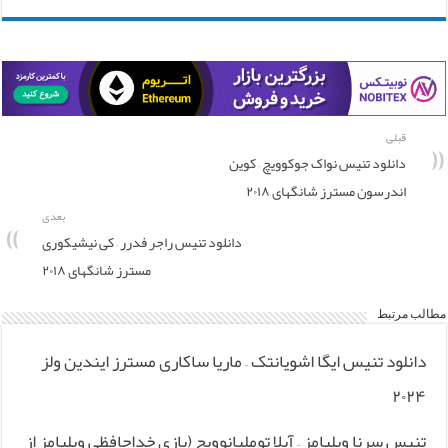
قبلی
دانلود تنیس نواک جوکوویچ – کوین
اندرسون مسترز شانگهای ۲۰۱۸
بعدی
دانلود تنیس راجر فدرر – کی نیشیکوری
مسترز شانگهای ۲۰۱۸
مطالب مرتبط
دانلود تنیس ایگا اشویانتک – ماریا ساکاری مسترز ایندین ولز
۲۰۲۴
تنیس سرنا ویلیامز – آیلا توملیانوویچ (بازی خداحافظی ویلیامز از