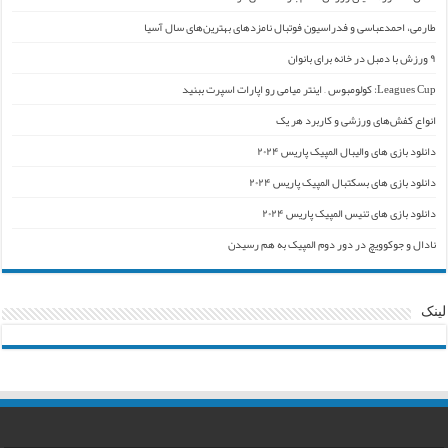
طارمی، احمدعباسی و فدراسیون فوتبال نامزدهای بهترین‌های سال آسیا
۹ ورزش با دمبل در خانه برای بانوان
Leagues Cup: کولومبوس – اینتر میامی رو اپارات اسپرت ببنید
انواع کفش‌های ورزشی و کاربرد هر یک
دانلود بازی های والیبال المپیک پاریس ۲۰۲۴
دانلود بازی های بسکتبال المپیک پاریس ۲۰۲۴
دانلود بازی های تنیس المپیک پاریس ۲۰۲۴
نادال و جوکوویچ در دور دوم المپیک به هم رسیدن
لینک