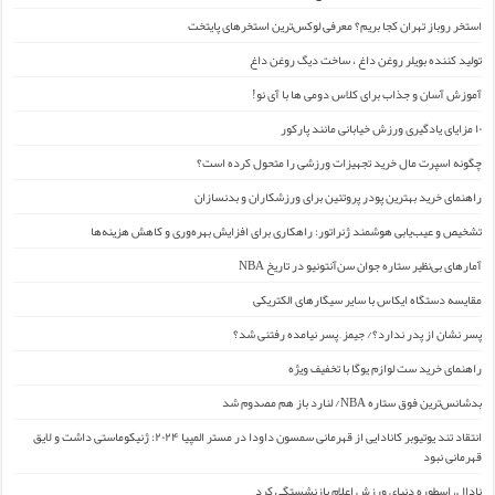
استخر روباز تهران کجا بریم؟ معرفی لوکس‌ترین استخرهای پایتخت
تولید کننده بویلر روغن داغ ، ساخت دیگ روغن داغ
آموزش آسان و جذاب برای کلاس دومی ها با آی نو!
۱۰ مزایای یادگیری ورزش خیابانی مانند پارکور
چگونه اسپرت مال خرید تجهیزات ورزشی را متحول کرده است؟
راهنمای خرید بهترین پودر پروتئین برای ورزشکاران و بدنسازان
تشخیص و عیب‌یابی هوشمند ژنراتور: راهکاری برای افزایش بهره‌وری و کاهش هزینه‌ها
آمارهای بی‌نظیر ستاره جوان سن‌آنتونیو در تاریخ NBA
مقایسه دستگاه ایکاس با سایر سیگارهای الکتریکی
پسر نشان از پدر ندارد؟/ جیمز ِ پسر نیامده رفتنی شد؟
راهنمای خرید ست لوازم یوگا با تخفیف ویژه
بدشانس‌ترین فوق ستاره NBA/ لنارد باز هم مصدوم شد
انتقاد تند یوتیوبر کانادایی از قهرمانی سمسون داودا در مستر المپیا ۲۰۲۴: ژنیکوماستی داشت و لایق
قهرمانی نبود
نادال، اسطوره دنیای ورزش اعلام بازنشستگی کرد