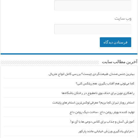
وب‌ سایت
آخرین مطالب سایت
بهترین جنس صندل طبیعت‌گردی چیست؟ بررسی کامل انواع متریال
کجا می‌تونی هم آفتاب بگیری، هم ریلکس کنی؟
راهکاری نوین برای حذف بوی نامطبوع در رختکن باشگاه‌ها
استخر روباز تهران کجا بریم؟ معرفی لوکس‌ترین استخرهای پایتخت
تولید کننده بویلر روغن داغ ، ساخت دیگ روغن داغ
آموزش آسان و جذاب برای کلاس دومی ها با آی نو!
۱۰ مزایای یادگیری ورزش خیابانی مانند پارکور