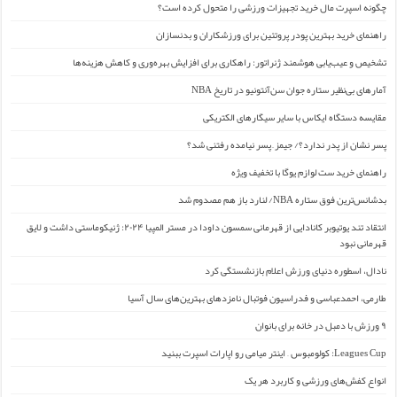
چگونه اسپرت مال خرید تجهیزات ورزشی را متحول کرده است؟
راهنمای خرید بهترین پودر پروتئین برای ورزشکاران و بدنسازان
تشخیص و عیب‌یابی هوشمند ژنراتور: راهکاری برای افزایش بهره‌وری و کاهش هزینه‌ها
آمارهای بی‌نظیر ستاره جوان سن‌آنتونیو در تاریخ NBA
مقایسه دستگاه ایکاس با سایر سیگارهای الکتریکی
پسر نشان از پدر ندارد؟/ جیمز ِ پسر نیامده رفتنی شد؟
راهنمای خرید ست لوازم یوگا با تخفیف ویژه
بدشانس‌ترین فوق ستاره NBA/ لنارد باز هم مصدوم شد
انتقاد تند یوتیوبر کانادایی از قهرمانی سمسون داودا در مستر المپیا ۲۰۲۴: ژنیکوماستی داشت و لایق
قهرمانی نبود
نادال، اسطوره دنیای ورزش اعلام بازنشستگی کرد
طارمی، احمدعباسی و فدراسیون فوتبال نامزدهای بهترین‌های سال آسیا
۹ ورزش با دمبل در خانه برای بانوان
Leagues Cup: کولومبوس – اینتر میامی رو اپارات اسپرت ببنید
انواع کفش‌های ورزشی و کاربرد هر یک