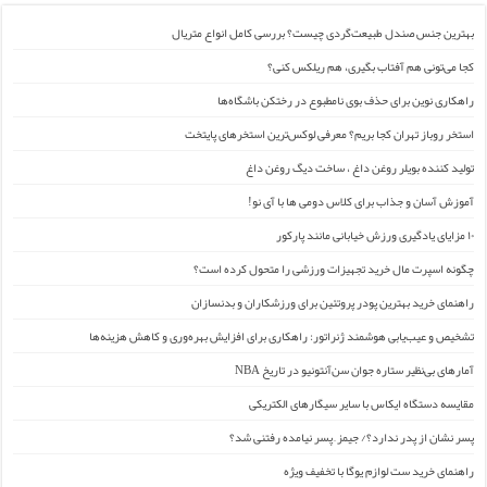
بهترین جنس صندل طبیعت‌گردی چیست؟ بررسی کامل انواع متریال
کجا می‌تونی هم آفتاب بگیری، هم ریلکس کنی؟
راهکاری نوین برای حذف بوی نامطبوع در رختکن باشگاه‌ها
استخر روباز تهران کجا بریم؟ معرفی لوکس‌ترین استخرهای پایتخت
تولید کننده بویلر روغن داغ ، ساخت دیگ روغن داغ
آموزش آسان و جذاب برای کلاس دومی ها با آی نو!
۱۰ مزایای یادگیری ورزش خیابانی مانند پارکور
چگونه اسپرت مال خرید تجهیزات ورزشی را متحول کرده است؟
راهنمای خرید بهترین پودر پروتئین برای ورزشکاران و بدنسازان
تشخیص و عیب‌یابی هوشمند ژنراتور: راهکاری برای افزایش بهره‌وری و کاهش هزینه‌ها
آمارهای بی‌نظیر ستاره جوان سن‌آنتونیو در تاریخ NBA
مقایسه دستگاه ایکاس با سایر سیگارهای الکتریکی
پسر نشان از پدر ندارد؟/ جیمز ِ پسر نیامده رفتنی شد؟
راهنمای خرید ست لوازم یوگا با تخفیف ویژه