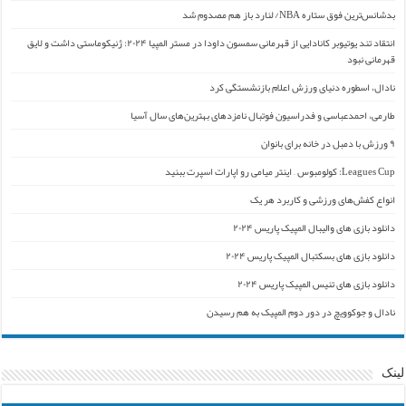
بدشانس‌ترین فوق ستاره NBA/ لنارد باز هم مصدوم شد
انتقاد تند یوتیوبر کانادایی از قهرمانی سمسون داودا در مستر المپیا ۲۰۲۴: ژنیکوماستی داشت و لایق
قهرمانی نبود
نادال، اسطوره دنیای ورزش اعلام بازنشستگی کرد
طارمی، احمدعباسی و فدراسیون فوتبال نامزدهای بهترین‌های سال آسیا
۹ ورزش با دمبل در خانه برای بانوان
Leagues Cup: کولومبوس – اینتر میامی رو اپارات اسپرت ببنید
انواع کفش‌های ورزشی و کاربرد هر یک
دانلود بازی های والیبال المپیک پاریس ۲۰۲۴
دانلود بازی های بسکتبال المپیک پاریس ۲۰۲۴
دانلود بازی های تنیس المپیک پاریس ۲۰۲۴
نادال و جوکوویچ در دور دوم المپیک به هم رسیدن
لینک