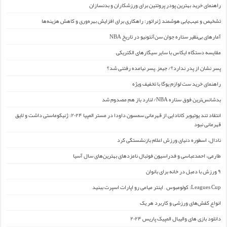
راهنمای خرید بهترین پودر پروتئین برای ورزشکاران و بدنسازان
تشخیص و عیب‌یابی هوشمند ژنراتور: راهکاری برای افزایش بهره‌وری و کاهش هزینه‌ها
آمارهای بی‌نظیر ستاره جوان سن‌آنتونیو در تاریخ NBA
مقایسه دستگاه ایکاس با سایر سیگارهای الکتریکی
پسر نشان از پدر ندارد؟/ جیمز ِ پسر نیامده رفتنی شد؟
راهنمای خرید ست لوازم یوگا با تخفیف ویژه
بدشانس‌ترین فوق ستاره NBA/ لنارد باز هم مصدوم شد
انتقاد تند یوتیوبر کانادایی از قهرمانی سمسون داودا در مستر المپیا ۲۰۲۴: ژنیکوماستی داشت و لایق
قهرمانی نبود
نادال، اسطوره دنیای ورزش اعلام بازنشستگی کرد
طارمی، احمدعباسی و فدراسیون فوتبال نامزدهای بهترین‌های سال آسیا
۹ ورزش با دمبل در خانه برای بانوان
Leagues Cup: کولومبوس – اینتر میامی رو اپارات اسپرت ببنید
انواع کفش‌های ورزشی و کاربرد هر یک
دانلود بازی های والیبال المپیک پاریس ۲۰۲۴