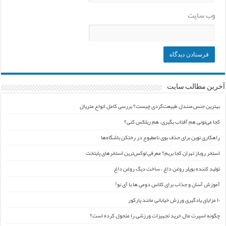
وب‌ سایت
آخرین مطالب سایت
بهترین جنس صندل طبیعت‌گردی چیست؟ بررسی کامل انواع متریال
کجا می‌تونی هم آفتاب بگیری، هم ریلکس کنی؟
راهکاری نوین برای حذف بوی نامطبوع در رختکن باشگاه‌ها
استخر روباز تهران کجا بریم؟ معرفی لوکس‌ترین استخرهای پایتخت
تولید کننده بویلر روغن داغ ، ساخت دیگ روغن داغ
آموزش آسان و جذاب برای کلاس دومی ها با آی نو!
۱۰ مزایای یادگیری ورزش خیابانی مانند پارکور
چگونه اسپرت مال خرید تجهیزات ورزشی را متحول کرده است؟