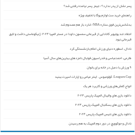
پسر نشان از پدر ندارد؟/ جیمز ِ پسر نیامده رفتنی شد؟
راهنمای خرید ست لوازم یوگا با تخفیف ویژه
بدشانس‌ترین فوق ستاره NBA/ لنارد باز هم مصدوم شد
انتقاد تند یوتیوبر کانادایی از قهرمانی سمسون داودا در مستر المپیا ۲۰۲۴: ژنیکوماستی داشت و لایق
قهرمانی نبود
نادال، اسطوره دنیای ورزش اعلام بازنشستگی کرد
طارمی، احمدعباسی و فدراسیون فوتبال نامزدهای بهترین‌های سال آسیا
۹ ورزش با دمبل در خانه برای بانوان
Leagues Cup: کولومبوس – اینتر میامی رو اپارات اسپرت ببنید
انواع کفش‌های ورزشی و کاربرد هر یک
دانلود بازی های والیبال المپیک پاریس ۲۰۲۴
دانلود بازی های بسکتبال المپیک پاریس ۲۰۲۴
دانلود بازی های تنیس المپیک پاریس ۲۰۲۴
نادال و جوکوویچ در دور دوم المپیک به هم رسیدن