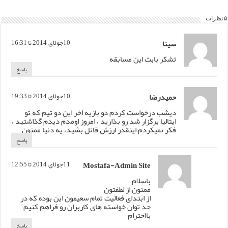
۵ نظرات
سینا
10جولای, 2014 تا 16:31
تشکر بابت این مسابقه
پاسخ
حمیدرضا
10جولای, 2014 تا 19:33
دیشب درخواست کردم دو بازیه اخر این دو تیم که تو
ایتالیا برگزار شد رو بذارید ، امروز اومدم دیدم گذاشتید ،
فکر نمیکردم اینقدر ارزش قائل بشید، یه دنیا ممنون
پاسخ
Mostafa-Admin Site
11جولای, 2014 تا 12:55
باسلام
ممنون از لطفتون
از ابتدای فعالیت تمام سعیمون این بوده که در
حد توان خواسته های کاربران رو فراهم کنیم
بااحترام
پاسخ