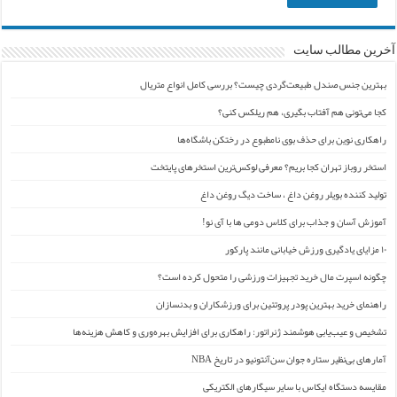
آخرین مطالب سایت
بهترین جنس صندل طبیعت‌گردی چیست؟ بررسی کامل انواع متریال
کجا می‌تونی هم آفتاب بگیری، هم ریلکس کنی؟
راهکاری نوین برای حذف بوی نامطبوع در رختکن باشگاه‌ها
استخر روباز تهران کجا بریم؟ معرفی لوکس‌ترین استخرهای پایتخت
تولید کننده بویلر روغن داغ ، ساخت دیگ روغن داغ
آموزش آسان و جذاب برای کلاس دومی ها با آی نو!
۱۰ مزایای یادگیری ورزش خیابانی مانند پارکور
چگونه اسپرت مال خرید تجهیزات ورزشی را متحول کرده است؟
راهنمای خرید بهترین پودر پروتئین برای ورزشکاران و بدنسازان
تشخیص و عیب‌یابی هوشمند ژنراتور: راهکاری برای افزایش بهره‌وری و کاهش هزینه‌ها
آمارهای بی‌نظیر ستاره جوان سن‌آنتونیو در تاریخ NBA
مقایسه دستگاه ایکاس با سایر سیگارهای الکتریکی